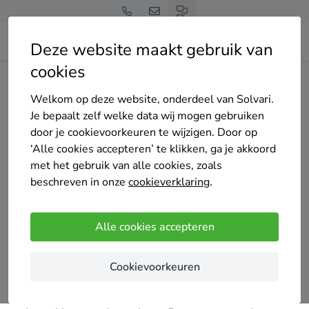
Deze website maakt gebruik van
cookies
Home
Bedrijven overzicht
Pluskozijn
Welkom op deze website, onderdeel van Solvari.
Je bepaalt zelf welke data wij mogen gebruiken
door je cookievoorkeuren te wijzigen. Door op
‘Alle cookies accepteren’ te klikken, ga je akkoord
met het gebruik van alle cookies, zoals
Pluskozijn
beschreven in onze
cookieverklaring
.
5 keer gekozen
5
/5
(3 reviews)
Alle cookies accepteren
Apeldoorn
Cookievoorkeuren
Pluskozijn is reeds 17 jaar een full service kunststof
kozijnen producent met een team van enthousiaste