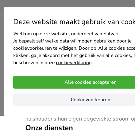
Deze website maakt gebruik van cook
Welkom op deze website, onderdeel van Solvari.
Home
Bedrijven overzicht
PSE-Energy B.V.
Je bepaalt zelf welke data wij mogen gebruiken door je
cookievoorkeuren te wijzigen. Door op ‘Alle cookies acc
klikken, ga je akkoord met het gebruik van alle cookies, 
beschreven in onze
cookieverklaring
.
PSE-Energy B.V.
Alle cookies accepteren
Nog geen reviews
Heerlen
Cookievoorkeuren
Vanuit Heerlen levert PSE-Energy B.V. innov
huishoudens hun eigen opgewekte stroom op
Onze diensten