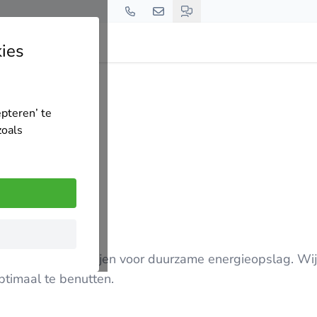
ies
epteren’ te
zoals
atieve thuisbatterijen voor duurzame energieopslag. Wi
timaal te benutten.