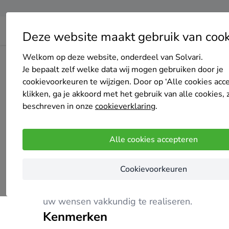
Deze website maakt gebruik van cook
Welkom op deze website, onderdeel van Solvari.
Home
Bedrijven overzicht
Ron Hurkens Bouwservice
Je bepaalt zelf welke data wij mogen gebruiken door je
cookievoorkeuren te wijzigen. Door op ‘Alle cookies acc
klikken, ga je akkoord met het gebruik van alle cookies, 
beschreven in onze
cookieverklaring
.
Ron Hurkens Bouwservice
Alle cookies accepteren
Nog geen reviews
Geleen
Cookievoorkeuren
Ron Hurkens Bouwservice is uw betrouwbare 
uw wensen vakkundig te realiseren.
Kenmerken