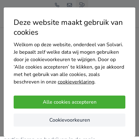
Deze website maakt gebruik van
cookies
Home
Bedrijven overzicht
SK schoonmaakbedrijf
Welkom op deze website, onderdeel van Solvari.
Je bepaalt zelf welke data wij mogen gebruiken
door je cookievoorkeuren te wijzigen. Door op
‘Alle cookies accepteren’ te klikken, ga je akkoord
met het gebruik van alle cookies, zoals
SK schoonmaakbedrijf
beschreven in onze
cookieverklaring
.
Nog geen reviews
Roosendaal
Alle cookies accepteren
Bij SK schoonmaakbedrijf in Roosendaal staat een
Cookievoorkeuren
schone omgeving centraal. Wij verzorgen
professionele schoonmaakdiensten voor