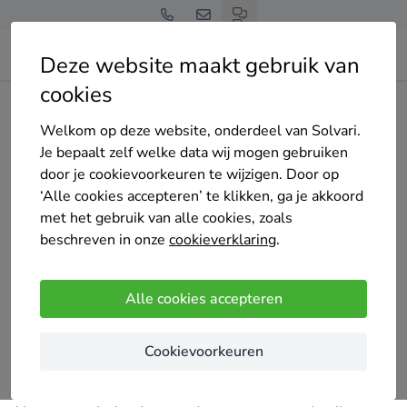
Deze website maakt gebruik van
cookies
Home
Bedrijven overzicht
Solarsjop
Welkom op deze website, onderdeel van Solvari.
Je bepaalt zelf welke data wij mogen gebruiken
door je cookievoorkeuren te wijzigen. Door op
‘Alle cookies accepteren’ te klikken, ga je akkoord
met het gebruik van alle cookies, zoals
Solarsjop
beschreven in onze
cookieverklaring
.
13 keer gekozen
5
/5
(1 reviews)
Alle cookies accepteren
Etten-Leur
Cookievoorkeuren
Zonnepanelen zijn de afgelopen steeds efficiënter
en betaalbaarder geworden.