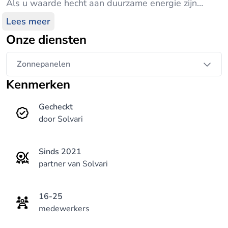
Als u waarde hecht aan duurzame energie zijn
zonnepanelen daarom een logische keuze. De grote
Lees meer
vooruitgangen in efficiëntie maken dat
Onze diensten
zonnepanelen een interessante investering zijn. Na
installatie heeft u met de huidige energieprijzen een
Zonnepanelen
terugverdientijd van 5 tot 8 jaar waardoor het
Kenmerken
investeringsrendement tussen de 10 en 15% ligt.
Bij Solarsjop kunt u terecht voor uitgebreid advies
Gecheckt
en een vakkundige installatie.
door Solvari
Sinds 2021
partner van Solvari
16-25
medewerkers