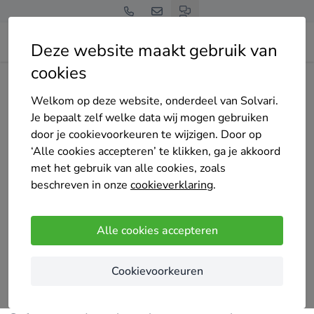
Deze website maakt gebruik van
cookies
Home
Bedrijven overzicht
Topper Aannemer
Welkom op deze website, onderdeel van Solvari.
Je bepaalt zelf welke data wij mogen gebruiken
door je cookievoorkeuren te wijzigen. Door op
‘Alle cookies accepteren’ te klikken, ga je akkoord
met het gebruik van alle cookies, zoals
Topper Aannemer
beschreven in onze
cookieverklaring
.
2 keer gekozen
4.3
/5
(6 reviews)
Alle cookies accepteren
Rotterdam
Cookievoorkeuren
Topper Aannemer is een aannemingsbedrijf in
Rotterdam en operationeel in de hele regio.