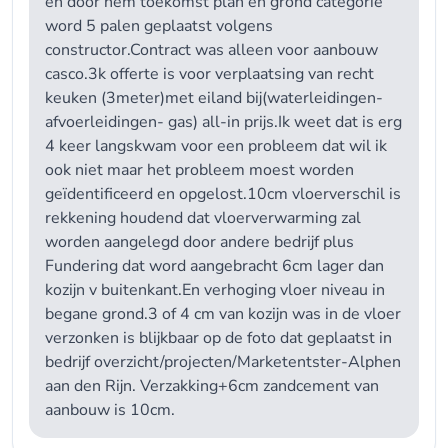
en door hem toekomst plan en grond categorie
word 5 palen geplaatst volgens
constructor.Contract was alleen voor aanbouw
casco.3k offerte is voor verplaatsing van recht
keuken (3meter)met eiland bij(waterleidingen-
afvoerleidingen- gas) all-in prijs.Ik weet dat is erg
4 keer langskwam voor een probleem dat wil ik
ook niet maar het probleem moest worden
geïdentificeerd en opgelost.10cm vloerverschil is
rekkening houdend dat vloerverwarming zal
worden aangelegd door andere bedrijf plus
Fundering dat word aangebracht 6cm lager dan
kozijn v buitenkant.En verhoging vloer niveau in
begane grond.3 of 4 cm van kozijn was in de vloer
verzonken is blijkbaar op de foto dat geplaatst in
bedrijf overzicht/projecten/Marketentster-Alphen
aan den Rijn. Verzakking+6cm zandcement van
aanbouw is 10cm.