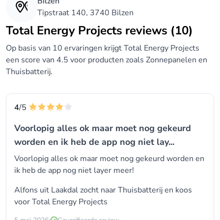
Bilzen
- De vertegenwoordigers van TOTAL ENERGY
Tipstraat 140, 3740 Bilzen
PROJECTS zijn allemaal energiedeskundigen,
Total Energy Projects reviews (10)
erkend door de overheid. Ze denken mee met de
klant en proberen daadwerkelijk de beste
Op basis van 10 ervaringen krijgt Total Energy Projects
investering voor de klant te zoeken. Wij komen
een score van 4.5 voor producten zoals Zonnepanelen en
daarom ook graag vrijblijvend langs om
Thuisbatterij.
bovenstaande mogelijkheden te bespreken.
4
/5
Voorlopig alles ok maar moet nog gekeurd
worden en ik heb de app nog niet lay...
Voorlopig alles ok maar moet nog gekeurd worden en
ik heb de app nog niet layer meer!
Alfons uit Laakdal zocht naar Thuisbatterij en koos
voor
Total Energy Projects