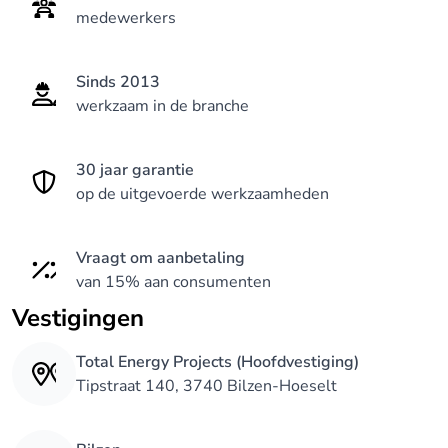
- Isolatie, spouwmuur- en dakisolatie.
medewerkers
- Warmtepompen en warmtepompboilers, zowel
Sinds 2013
plaatsing alsook het onderhoud.
werkzaam in de branche
- Zonnepanelen, plaatsing en onderhoud.
30 jaar garantie
op de uitgevoerde werkzaamheden
- CV -ketels, plaatsing en onderhoud van gas-,
mazout- en pellet ketels.
Vraagt om aanbetaling
van 15% aan consumenten
- Zonneboilers, plaatsing en onderhoud.
Vestigingen
- Herstelling en onderhoud van bovengenoemde
Total Energy Projects (Hoofdvestiging)
installaties, ook al zijn deze installaties niet door
Tipstraat 140, 3740 Bilzen-Hoeselt
ons geplaatst.