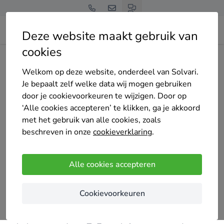
Deze website maakt gebruik van
cookies
Home
Bedrijven overzicht
Total Energy Projects
Welkom op deze website, onderdeel van Solvari.
Je bepaalt zelf welke data wij mogen gebruiken
door je cookievoorkeuren te wijzigen. Door op
‘Alle cookies accepteren’ te klikken, ga je akkoord
met het gebruik van alle cookies, zoals
Total Energy Projects
beschreven in onze
cookieverklaring
.
52 keer gekozen
4.5
/5
(10 reviews)
Alle cookies accepteren
Bilzen-Hoeselt
Cookievoorkeuren
Total Energy Projects is gespecialiseerd in
totaalprojecten op het vlak van energie. Zo wordt u