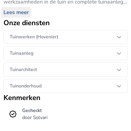
werkzaamheden in de tuin en complete tuinaanleg.
Werkzaam 30 kilometer rond Utrecht. Ons motto is:
Lees meer
u de klus, wij de kennis!
Onze diensten
Tuinwerken (Hovenier)
Tuinaanleg
Tuinarchitect
Tuinonderhoud
Kenmerken
Gecheckt
door Solvari