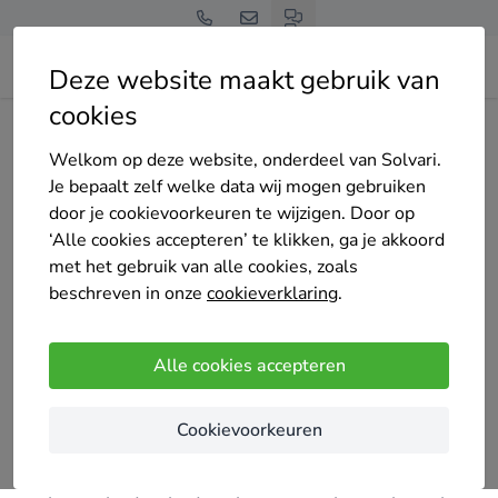
Deze website maakt gebruik van
cookies
Home
Bedrijven overzicht
Hoveniersbedrijf Tuinland
Welkom op deze website, onderdeel van Solvari.
Je bepaalt zelf welke data wij mogen gebruiken
door je cookievoorkeuren te wijzigen. Door op
‘Alle cookies accepteren’ te klikken, ga je akkoord
met het gebruik van alle cookies, zoals
Hoveniersbedrijf Tuinland
beschreven in onze
cookieverklaring
.
3 keer gekozen
4.1
/5
(20 reviews)
Alle cookies accepteren
Vleuten
Cookievoorkeuren
Hoveniersbedrijf tuinland te vleuten bestaat 22 jaar
met zeer goede referenties voor al uw