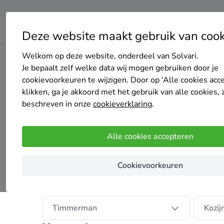
Deze website maakt gebruik van cook
Welkom op deze website, onderdeel van Solvari.
Home
Bedrijven overzicht
Zuid-West Kozijnen
Je bepaalt zelf welke data wij mogen gebruiken door je
cookievoorkeuren te wijzigen. Door op ‘Alle cookies acc
klikken, ga je akkoord met het gebruik van alle cookies, 
beschreven in onze
cookieverklaring
.
Zuid-West Kozijnen
Alle cookies accepteren
Nog geen reviews
Colijnsplaat
Cookievoorkeuren
Onze diensten
Timmerman
Kozij