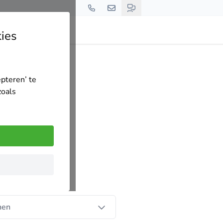
ies
epteren’ te
zoals
nen