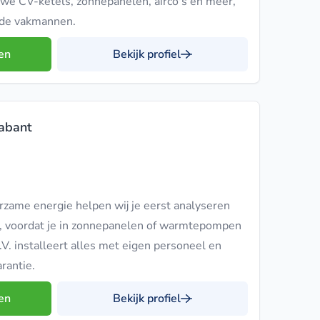
we CV-ketels, zonnepanelen, airco's en meer,
erde vakmannen.
en
Bekijk profiel
rabant
urzame energie helpen wij je eerst analyseren
n, voordat je in zonnepanelen of warmtepompen
.V. installeert alles met eigen personeel en
rantie.
en
Bekijk profiel