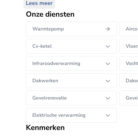
vakkundigheid, kwaliteit en klantgerichte serv
Lees meer
Onze diensten
Warmtepomp
Airco
Cv-ketel
Vloe
Infraroodverwarming
Vocht
Dakwerken
Dako
Gevelrenovatie
Geve
Elektrische verwarming
Kenmerken