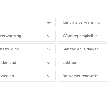
ice brengen wij dagelijks in de praktijk.
Centrale verwarming
rverwarming
Warmtepompboiler
bestrijding
Sanitair en leidingen
nderhoud
Lekkage
lwerken
Badkamer renovatie