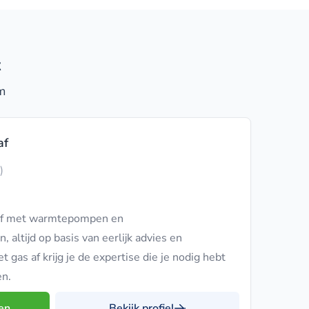
t
m
af
)
 af met warmtepompen en
altijd op basis van eerlijk advies en
et gas af krijg je de expertise die je nodig hebt
en.
en
Bekijk profiel