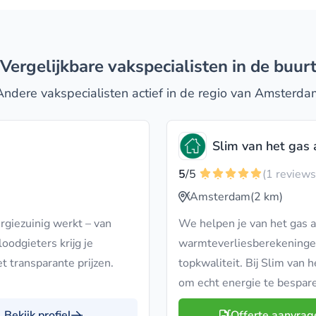
Vergelijkbare vakspecialisten in de buur
Andere vakspecialisten actief in de regio van Amsterda
Slim van het gas 
5
/5
(1 reviews
Amsterdam
(2 km)
ergiezuinig werkt – van
We helpen je van het gas
loodgieters krijg je
warmteverliesberekeningen, 
t transparante prijzen.
topkwaliteit. Bij Slim van h
om echt energie te bespar
Bekijk profiel
Offerte aanvrag