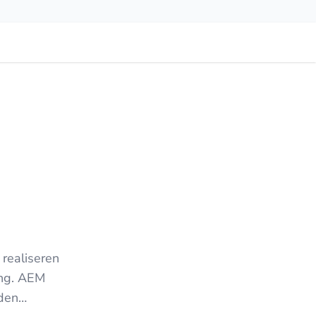
 realiseren
ing. AEM
rden