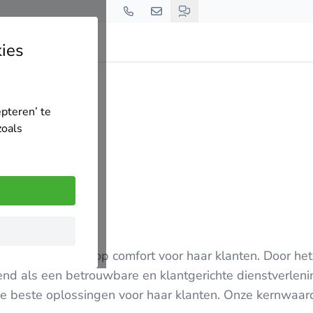
ies
tallatie&service
epteren’ te
zoals
teit met de focus op comfort voor haar klanten. Door het
end als een betrouwbare en klantgerichte dienstverlen
r de beste oplossingen voor haar klanten. Onze kernwaa