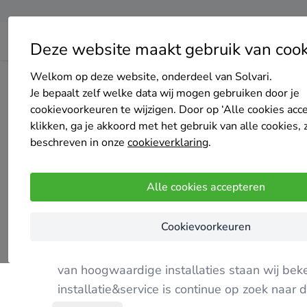
Deze website maakt gebruik van cook
Welkom op deze website, onderdeel van Solvari.
Home
Cv-ketel
Noord-Holland
Amsterdam
AEM ins
Je bepaalt zelf welke data wij mogen gebruiken door je
cookievoorkeuren te wijzigen. Door op ‘Alle cookies acc
klikken, ga je akkoord met het gebruik van alle cookies, 
beschreven in onze
cookieverklaring
.
AEM installatie&service
Alle cookies accepteren
Nog geen reviews
Amsterdam
Cookievoorkeuren
AEM installatie&service streeft naar continuï
van hoogwaardige installaties staan wij bek
installatie&service is continue op zoek naa