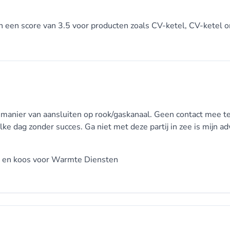
armingssystemen zijn veiliger in gebruik. Goed onderh
n een score van 3.5 voor producten zoals CV-ketel, CV-ketel 
oolmonoxide-uitstoot en andere potentiële veiligheidsr
n vaak geleverd door getrainde en ervaren technici. D
 professionals om uw verwarmingssysteem te onderhoud
et onderhoud en de reparatie van uw verwarmingssyste
ntreren op andere belangrijke taken.
 manier van aansluiten op rook/gaskanaal. Geen contact mee te
mtediensten, kunt u een langdurige relatie opbouwen 
e dag zonder succes. Ga niet met deze partij in zee is mijn adv
tot een betere klantenservice en gepersonaliseerde aan
 en koos voor
Warmte Diensten
ch geen zorgen te maken over de complexiteit van
gemoedsrust, wetende dat uw verwarming in goede ha
raktische en verstandige keuze zijn voor diegenen die
eiligheid in hun woonomgeving.