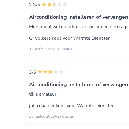
2.3
/5
Airconditioning installeren of vervangen 
Moet nu al weken achter ze aan om een lekkage t
G. Volkers koos voor
Warmte Diensten
11 août 2023
via Casius
3
/5
Airconditioning installeren of vervangen 
tikje amateur.
john daalder koos voor
Warmte Diensten
26 juillet 2023
via Casius