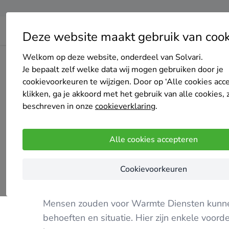
Deze website maakt gebruik van cook
Welkom op deze website, onderdeel van Solvari.
Home
Cv-ketel
Noord-Holland
Haarlem
Warmte Di
Je bepaalt zelf welke data wij mogen gebruiken door je
cookievoorkeuren te wijzigen. Door op ‘Alle cookies acc
klikken, ga je akkoord met het gebruik van alle cookies, 
beschreven in onze
cookieverklaring
.
Warmte Diensten
Alle cookies accepteren
7 keer gekozen
3.5
/5
(11 reviews)
Cookievoorkeuren
Haarlem
Mensen zouden voor Warmte Diensten kunnen
behoeften en situatie. Hier zijn enkele vo