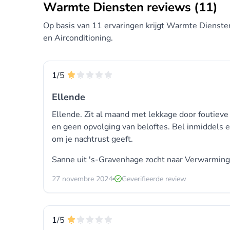
gemakkelijker te maken.
Warmte Diensten reviews (11)
Veiligheid: Professioneel onderhouden verw
Op basis van 11 ervaringen krijgt Warmte Dienste
systemen hebben minder kans op gaslekken, k
en Airconditioning.
Expertise en Ervaring: Warmtediensten worde
dat u kunt vertrouwen op de expertise van
repareren.
1
/5
Tijdsbesparing: Door het uitbesteden van h
Ellende
bespaart u kostbare tijd en kunt u zich conce
Ellende. Zit al maand met lekkage door foutieve
Langdurige Relatie: Door te kiezen voor war
en geen opvolging van beloftes. Bel inmiddels elk
betrouwbare dienstverlener. Dit kan leiden 
om je nachtrust geeft.
uw behoeften.
Sanne uit 's-Gravenhage zocht naar Verwarming
Gemoedsrust: Met warmtediensten hoeft u zi
verwarmingssystemen. U kunt genieten van 
27 novembre 2024
Geverifieerde review
Het kiezen van warmtediensten kan dus een p
naar comfort, gemak, kostenbeheersing en v
1
/5