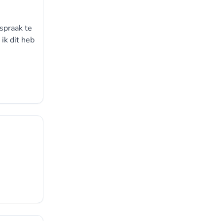
fspraak te
ik dit heb