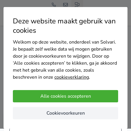
Deze website maakt gebruik van
cookies
Home
Gevelbekleding
Welkom op deze website, onderdeel van Solvari.
Je bepaalt zelf welke data wij mogen gebruiken
Gevelbekleding
door je cookievoorkeuren te wijzigen. Door op
‘Alle cookies accepteren’ te klikken, ga je akkoord
met het gebruik van alle cookies, zoals
Van plan om gevelbekleding te kopen of te laten plaatsen?
beschreven in onze
cookieverklaring
.
Dan kan je kiezen uit een brede waaier aan mogelijkheden.
Van crepi, hout en aluminium tot kunststof of composiet
gevelbekleding. Hier ontdek je meer over de gemiddelde
Alle cookies accepteren
prijzen en kan je het brede aanbod vergelijken!
Cookievoorkeuren
Vergelijk tot 4 offertes voor gevelbekleding