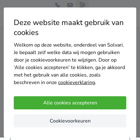
Deze website maakt gebruik van
cookies
Home
Laadpaal
Welkom op deze website, onderdeel van Solvari.
Je bepaalt zelf welke data wij mogen gebruiken
Laadpaal
door je cookievoorkeuren te wijzigen. Door op
‘Alle cookies accepteren’ te klikken, ga je akkoord
met het gebruik van alle cookies, zoals
Heb je een elektrische auto of wil je er één kopen? Dan is
beschreven in onze
cookieverklaring
.
een laadpaal thuis eigenlijk zo goed als onmisbaar. Zo laad
je je wagen 100% veilig, wanneer jij het wil en vooral ook
goedkoper in vergelijking met een publieke laadpaal.
Alle cookies accepteren
Kortom, je laadt slimmer én voordeliger!
Cookievoorkeuren
Vergelijk tot 4 offertes voor laadpalen