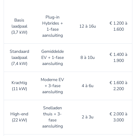
laadpaal
Plug-in
Basis
Hybrides +
€ 1.200 à
laadpaal
12 à 16u
1-fase
1.600
(3,7 kW)
aansluiting
Standaard
Gemiddelde
€ 1.400 à
laadpaal
EV + 1-fase
8 à 10u
1.900
(7,4 kW)
aansluiting
Moderne EV
Krachtig
€ 1.600 à
+ 3-fase
4 à 6u
(11 kW)
2.200
aansluiting
Snelladen
High-end
thuis + 3-
€ 2.000 à
2 à 3u
(22 kW)
fase
3.000
aansluiting