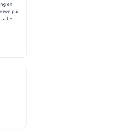
ing en
ieuwe pui
, alles