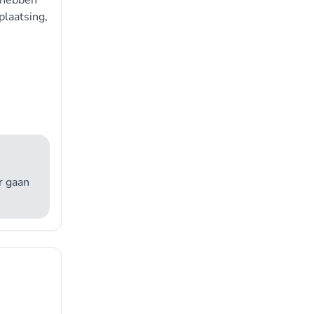
, hebben
plaatsing,
r gaan