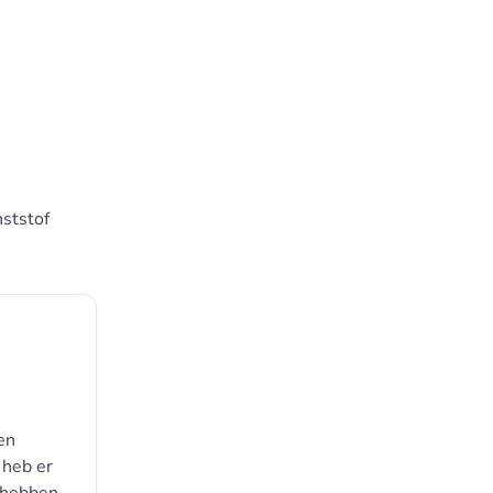
nststof
en
 heb er