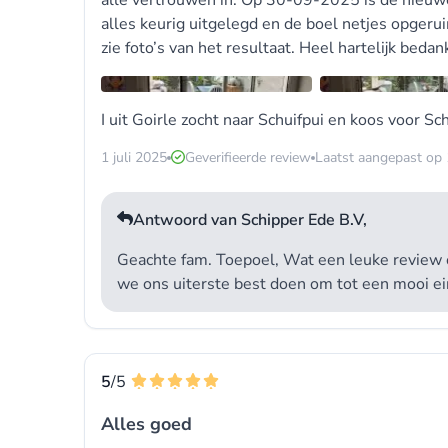
alle vertrouwen in. Op 30-09-2025 is de nieuwe
alles keurig uitgelegd en de boel netjes opgeru
zie foto’s van het resultaat. Heel hartelijk bedan
I uit Goirle zocht naar
Schuifpui
en koos voor
Sch
1 juli 2025
Geverifieerde review
Laatst aangepast op
Antwoord van Schipper Ede B.V,
Geachte fam. Toepoel, Wat een leuke review o
we ons uiterste best doen om tot een mooi ei
5
/5
Alles goed