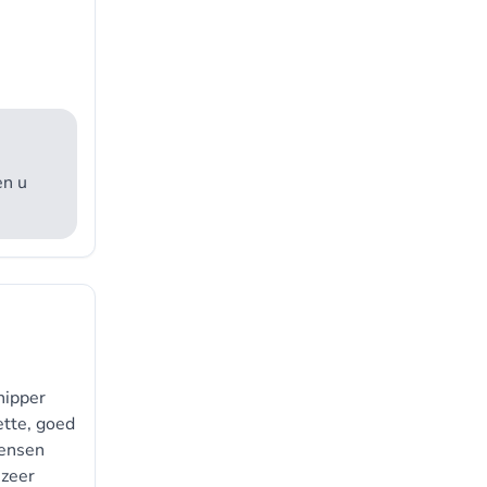
en u
hipper
ette, goed
wensen
 zeer