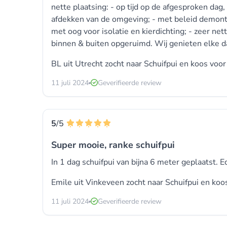
nette plaatsing: - op tijd op de afgesproken da
afdekken van de omgeving; - met beleid demonta
met oog voor isolatie en kierdichting; - zeer net
binnen & buiten opgeruimd. Wij genieten elke d
BL uit Utrecht zocht naar
Schuifpui
en koos voo
11 juli 2024
Geverifieerde review
5
/5
Super mooie, ranke schuifpui
In 1 dag schuifpui van bijna 6 meter geplaatst.
Emile uit Vinkeveen zocht naar
Schuifpui
en koo
11 juli 2024
Geverifieerde review