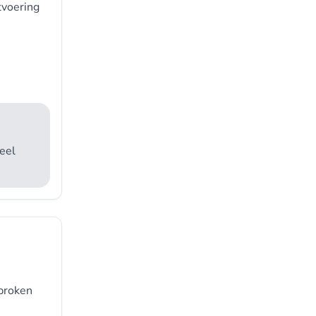
tvoering
eel
sproken