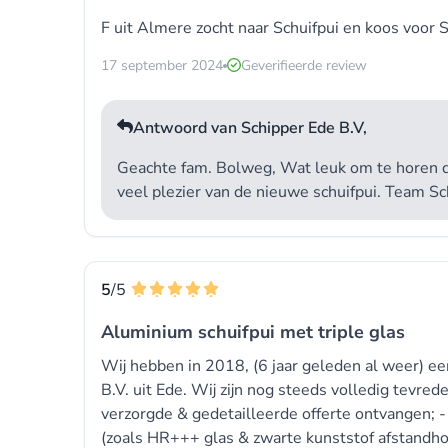
F uit Almere zocht naar
Schuifpui
en koos voor
S
17 september 2024
Geverifieerde review
Antwoord van Schipper Ede B.V,
Geachte fam. Bolweg, Wat leuk om te horen d
veel plezier van de nieuwe schuifpui. Team S
5
/5
Aluminium schuifpui met triple glas
Wij hebben in 2018, (6 jaar geleden al weer) e
B.V. uit Ede. Wij zijn nog steeds volledig tevre
verzorgde & gedetailleerde offerte ontvangen; 
(zoals HR+++ glas & zwarte kunststof afstandhou