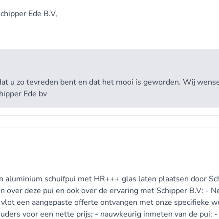
chipper Ede B.V,
at u zo tevreden bent en dat het mooi is geworden. Wij wens
chipper Ede bv
en aluminium schuifpui met HR+++ glas laten plaatsen door Sc
den over deze pui en ook over de ervaring met Schipper B.V: - N
- vlot een aangepaste offerte ontvangen met onze specifieke 
ders voor een nette prijs; - nauwkeurig inmeten van de pui; -