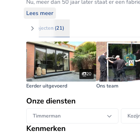
Nu, meer dan 50 jaar later staat er een fa
Maanderbroek). Het is een bedrijf met 50 ma
Lees meer
van het land. Schipper fabriceert schuifdeur
iedereen tijdens kantooruren van harte welko
Projecten (21)
geheel met eigen personeel de plaatsing van
binnenafwerking.
20
Eerder uitgevoerd
Ons team
Onze diensten
Timmerman
Kozij
Kenmerken