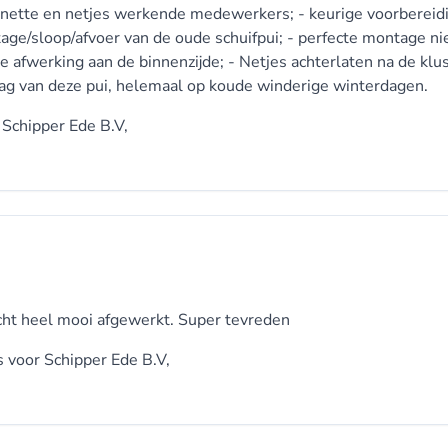
g, nette en netjes werkende medewerkers; - keurige voorbereid
ge/sloop/afvoer van de oude schuifpui; - perfecte montage n
te afwerking aan de binnenzijde; - Netjes achterlaten na de klus
ag van deze pui, helemaal op koude winderige winterdagen.
r
Schipper Ede B.V,
 Echt heel mooi afgewerkt. Super tevreden
s voor
Schipper Ede B.V,