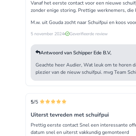
Vanaf het eerste contact voor een nieuwe schuifp
zonder enige storing. Prettige werknemers, die
M.w. uit Gouda zocht naar
Schuifpui
en koos voo
5 november 2024
Geverifieerde review
Antwoord van Schipper Ede B.V,
Geachte heer Audier, Wat leuk om te horen dat
plezier van de nieuw schuifpui. mvg Team Sch
5
/5
Uiterst tevreden met schuifpui
Prettig eerste contact Snel een interessante o
datum snel en uiterst vakkundig gemonteerd