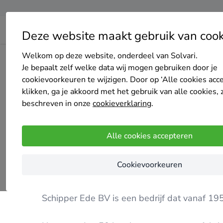
Deze website maakt gebruik van cook
Welkom op deze website, onderdeel van Solvari.
Home
Schuifpui
Gelderland
Ede
Schipper Ede B.V,
Je bepaalt zelf welke data wij mogen gebruiken door je
cookievoorkeuren te wijzigen. Door op ‘Alle cookies acc
klikken, ga je akkoord met het gebruik van alle cookies, 
beschreven in onze
cookieverklaring
.
Schipper Ede B.V,
Alle cookies accepteren
15 keer gekozen
5
/5
(5 reviews)
Cookievoorkeuren
Ede
Schipper Ede BV is een bedrijf dat vanaf 195