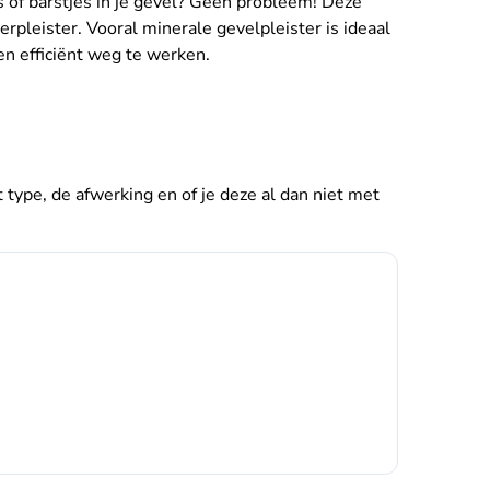
es of barstjes in je gevel? Geen probleem! Deze
rpleister. Vooral minerale gevelpleister is ideaal
n efficiënt weg te werken.
et type, de afwerking en of je deze al dan niet met