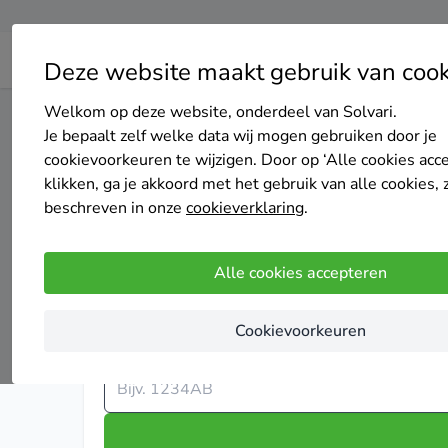
Deze website maakt gebruik van cook
Welkom op deze website, onderdeel van Solvari.
Home
Sierpleister
Je bepaalt zelf welke data wij mogen gebruiken door je
cookievoorkeuren te wijzigen. Door op ‘Alle cookies acc
Sierpleister
klikken, ga je akkoord met het gebruik van alle cookies, 
beschreven in onze
cookieverklaring
.
Woningen met sierpleister duiken meer en meer op in
gevelisolatie. Je bent ook zeker van de beste prijs
Alle cookies accepteren
Cookievoorkeuren
Vergelijk tot 4 offertes voor sierpleister
Vul je postcode in