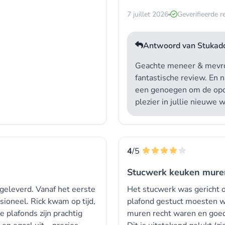
7 juillet 2026
Geverifieerde r
Antwoord van Stukado
Geachte meneer & mevrou
fantastische review. En 
een genoegen om de opdr
plezier in jullie nieuwe 
4
/5
Stucwerk keuken mure
 geleverd. Vanaf het eerste
Het stucwerk was gericht o
sioneel. Rick kwam op tijd,
plafond gestuct moesten wo
e plafonds zijn prachtig
muren recht waren en goed