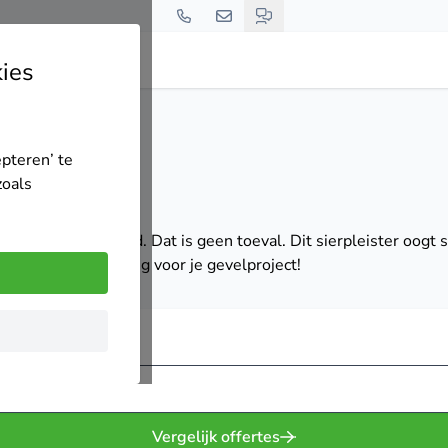
ies
epteren’ te
zoals
 het straatbeeld. Dat is geen toeval. Dit sierpleister oogt st
-kwaliteitsverhouding voor je gevelproject!
Vergelijk offertes