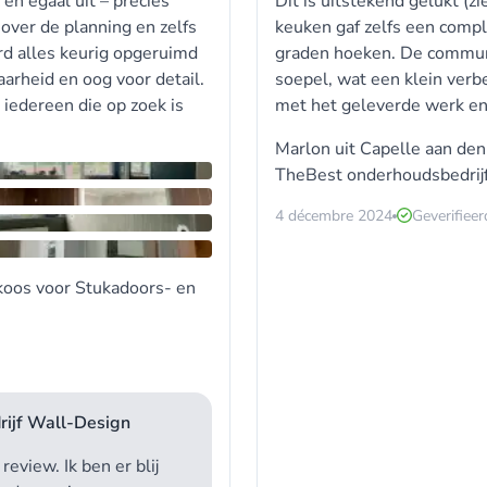
 en egaal uit – precies
Dit is uitstekend gelukt (
over de planning en zelfs
keuken gaf zelfs een comp
rd alles keurig opgeruimd
graden hoeken. De communic
rheid en oog voor detail.
soepel, wat een klein verb
 iedereen die op zoek is
met het geleverde werk en 
Marlon uit Capelle aan den
TheBest onderhoudsbedrij
4 décembre 2024
Geverifiee
koos voor
Stukadoors- en
rijf Wall-Design
review. Ik ben er blij