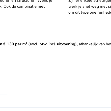
kleuren en structuren. Wens je
Zijn er enkele scheurtj
jk. Ook de combinatie met
werk je snel weg met sie
.
om dit type oneffenhede
n € 130 per m² (excl. btw, incl. uitvoering)
, afhankelijk van h
 m²