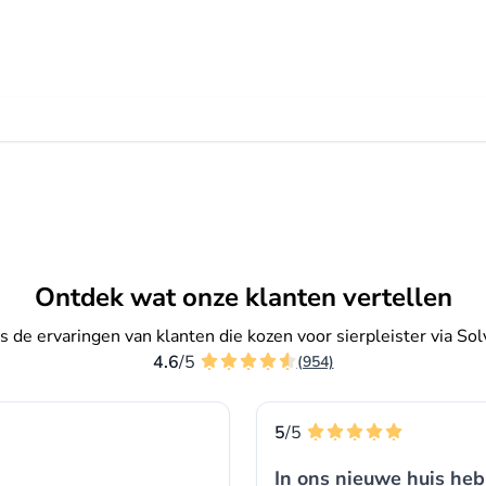
Ontdek wat onze klanten vertellen
s de ervaringen van klanten die kozen voor sierpleister via Solv
4.6
/5
(954)
5
/5
In ons nieuwe huis he