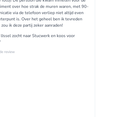
zie foto)! De persoon die kwam inmeten voor de
liment over hoe strak de muren waren, met 90-
atie via de telefoon verliep niet altijd even
eterpunt is. Over het geheel ben ik tevreden
zou ik deze partij zeker aanraden!
 IJssel zocht naar
Stucwerk
en koos voor
f
rde review