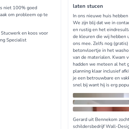
laten stucen
was niet 100% goed
praak om probleem op te
In ons nieuwe huis hebben
We zijn blij dat we in cont
en rustig en het eindresulta
r
Stucwerk
en koos voor
de kleuren die wij hebben 
ng Specialist
ons mee. Zelfs nog (gratis
betonvloertje in het washo
van de materialen. Kwam vo
hadden we meteen al het g
planning klaar inclusief af
je een betrouwbare en vak
snel bij want hij is erg popul
Gerard uit Bennekom zoch
schildersbedrijf Wall-Desi