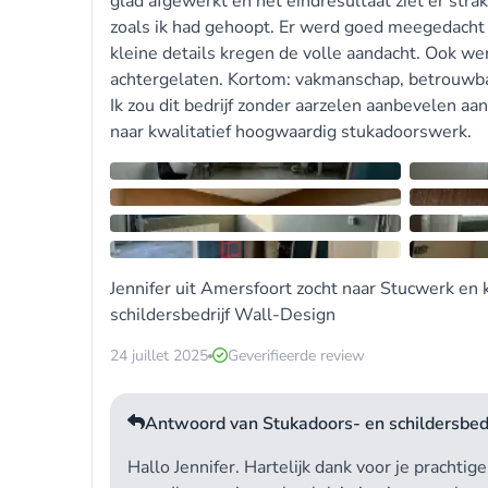
glad afgewerkt en het eindresultaat ziet er strak
zoals ik had gehoopt. Er werd goed meegedacht 
kleine details kregen de volle aandacht. Ook we
achtergelaten. Kortom: vakmanschap, betrouwbaa
Ik zou dit bedrijf zonder aarzelen aanbevelen aan
naar kwalitatief hoogwaardig stukadoorswerk.
Jennifer uit Amersfoort zocht naar
Stucwerk
en 
schildersbedrijf Wall-Design
24 juillet 2025
Geverifieerde review
Antwoord van Stukadoors- en schildersbed
Hallo Jennifer. Hartelijk dank voor je prachtige 