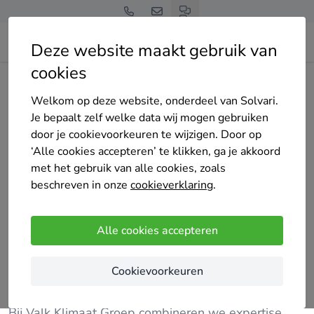
Deze website maakt gebruik van
cookies
Home
Thuisbatterij
Zuid-Holland
Westland
Valk Klimaat Groep
Welkom op deze website, onderdeel van Solvari.
Je bepaalt zelf welke data wij mogen gebruiken
door je cookievoorkeuren te wijzigen. Door op
‘Alle cookies accepteren’ te klikken, ga je akkoord
met het gebruik van alle cookies, zoals
beschreven in onze
cookieverklaring
.
Valk Klimaat Groep
Nog geen reviews
Alle cookies accepteren
Hellevoetsluis
Cookievoorkeuren
Valk Klimaat Groep – Uw partner in duurzame en
innovatieve klimaattechnologie
Bij Valk Klimaat Groep combineren we expertise,