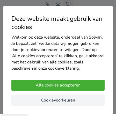
Deze website maakt gebruik van
cookies
Home
Bedrijven overzicht
DLE.energy
Welkom op deze website, onderdeel van Solvari.
Je bepaalt zelf welke data wij mogen gebruiken
door je cookievoorkeuren te wijzigen. Door op
‘Alle cookies accepteren’ te klikken, ga je akkoord
met het gebruik van alle cookies, zoals
DLE.energy
beschreven in onze
cookieverklaring
.
4.3
/5
(137 reviews)
Amsterdam
Alle cookies accepteren
DLE.energy maakt verduurzamen eenvoudig. Wij
Cookievoorkeuren
brengen precies in kaart waar en hoe je kan
verduurzamen en je ontvangt een op maat gemaakt