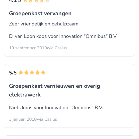
4.3
/5
Groepenkast vervangen
Zeer vriendelijk en behulpzaam.
D. van Loon koos voor
Innovation "Omnibus" B.V.
19 september 2019
via Casius
5
/5
Groepenkast vernieuwen en overig
elektrawerk
Niels koos voor
Innovation "Omnibus" B.V.
3 januari 2018
via Casius