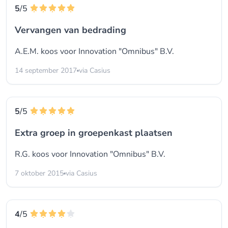
5
/5
Vervangen van bedrading
A.E.M. koos voor
Innovation "Omnibus" B.V.
14 september 2017
via Casius
5
/5
Extra groep in groepenkast plaatsen
R.G. koos voor
Innovation "Omnibus" B.V.
7 oktober 2015
via Casius
4
/5