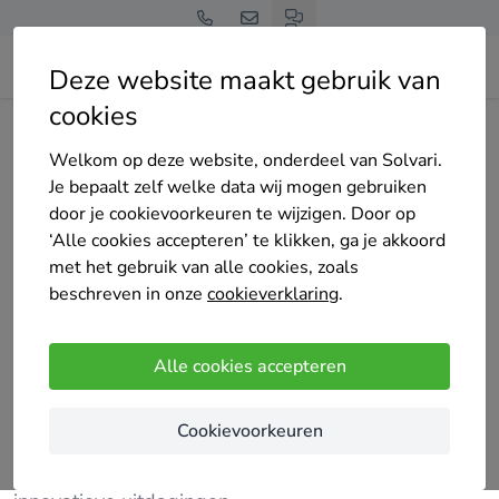
Deze website maakt gebruik van
cookies
Home
Bedrijven overzicht
Innovation "Omnibus" B.V.
Welkom op deze website, onderdeel van Solvari.
Je bepaalt zelf welke data wij mogen gebruiken
door je cookievoorkeuren te wijzigen. Door op
‘Alle cookies accepteren’ te klikken, ga je akkoord
met het gebruik van alle cookies, zoals
Innovation "Omnibus" B.V.
beschreven in onze
cookieverklaring
.
4.6
/5
(7 reviews)
Rotterdam
Alle cookies accepteren
Bij Innovation "Omnibus" B.V. in Rotterdam
Cookievoorkeuren
combineren wij creativiteit met vooruitstrevende
oplossingen. Wij helpen organisaties graag bij hun