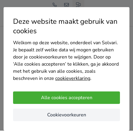
Deze website maakt gebruik van
cookies
Home
Bedrijven overzicht
Rotar Windows BV
Welkom op deze website, onderdeel van Solvari.
Je bepaalt zelf welke data wij mogen gebruiken
door je cookievoorkeuren te wijzigen. Door op
‘Alle cookies accepteren’ te klikken, ga je akkoord
met het gebruik van alle cookies, zoals
Rotar Windows BV
beschreven in onze
cookieverklaring
.
5
/5
(1 reviews)
Alle cookies accepteren
Rotterdam
Rotar Windows is een kunststof kozijnen fabrikant
Cookievoorkeuren
met een eigen fabricage van kunststof kozijnen
gevestigd in Rotterdam. Wij zijn een officiële