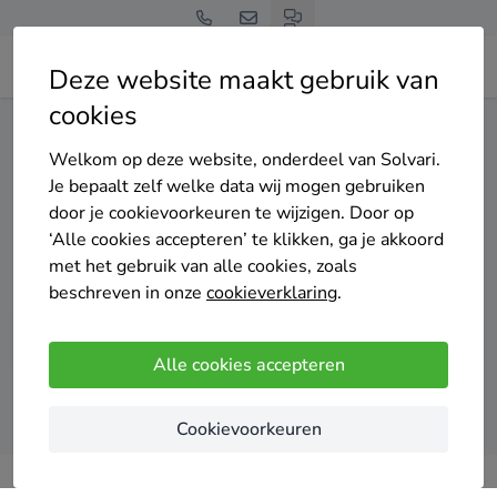
Deze website maakt gebruik van
cookies
Home
Spouwmuurisolatie
Zuid-Holland
Rotterdam
Welkom op deze website, onderdeel van Solvari.
Gratis en vrijblijvend
Je bepaalt zelf welke data wij mogen gebruiken
Top 20 spouwmuurisolatie
door je cookievoorkeuren te wijzigen. Door op
‘Alle cookies accepteren’ te klikken, ga je akkoord
specialisten in Rotterdam
met het gebruik van alle cookies, zoals
beschreven in onze
cookieverklaring
.
Alle cookies accepteren
Vergelijk offertes
Cookievoorkeuren