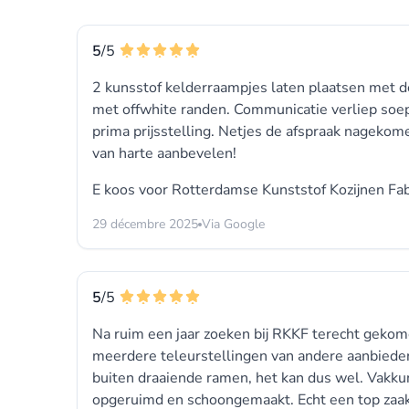
5
/5
2 kunsstof kelderraampjes laten plaatsen met d
met offwhite randen. Communicatie verliep soep
prima prijsstelling. Netjes de afspraak nagekom
van harte aanbevelen!
E koos voor
Rotterdamse Kunststof Kozijnen Fab
29 décembre 2025
Via Google
5
/5
Na ruim een jaar zoeken bij RKKF terecht gekom
meerdere teleurstellingen van andere aanbieder
buiten draaiende ramen, het kan dus wel. Vakkun
opgeruimd en schoongemaakt. Echt een top zaak