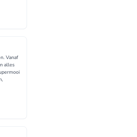
en. Vanaf
n alles
Supermooi
n,