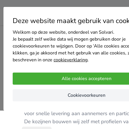
Deze website maakt gebruik van cook
Welkom op deze website, onderdeel van Solvari.
Home
Bedrijven overzicht
Rotterdamse Kunststof Kozij
Je bepaalt zelf welke data wij mogen gebruiken door je
cookievoorkeuren te wijzigen. Door op ‘Alle cookies acc
klikken, ga je akkoord met het gebruik van alle cookies, 
beschreven in onze
cookieverklaring
.
Rotterdamse Kunststof Kozijnen Fabriek
Alle cookies accepteren
5
/5
(5 reviews)
Rotterdam
Cookievoorkeuren
De Rotterdamse Kunststof Kozijnen fabriek is
voor snelle levering aan aannemers en partic
De kozijnen bouwen wij zelf met profielen v