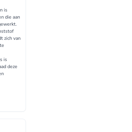
n is
en die aan
gewerkt.
nststof
t zich van
te
s is
raad deze
en