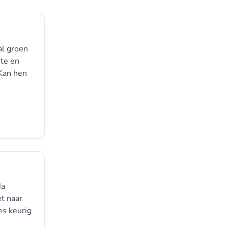
al groen
nte en
 Kan hen
Na
t naar
es keurig