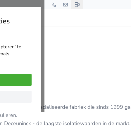
ies
nen Fabriek
epteren’ te
zoals
 een kleine gespecialiseerde fabriek die sinds 1999 ga
ulieren.
an Deceuninck - de laagste isolatiewaarden in de markt