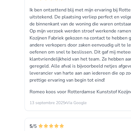
Ik ben ontzettend blij met mijn ervaring bij Rott
uitstekend. De plaatsing verliep perfect en vol
de binnenkant van de woning die waren ontstaan 
Op mijn verzoek werden stroef werkende ramen d
Kozijnen Fabriek gekozen na contact te hebben g
andere verkopers door zaken eenvoudig uit te leg
oefenen om snel te beslissen. Dit gaf mij metee
klantvriendelijkheid van het team. Ze hebben aan
geregeld. Alle afval is bijvoorbeeld netjes afge
leverancier van harte aan aan iedereen die op zo
prettige ervaring van begin tot eind!
Romeo koos voor
Rotterdamse Kunststof Kozijn
13 septembre 2025
Via Google
5
/5