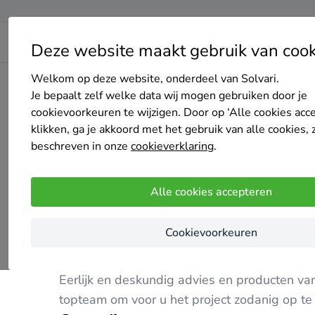
Deze website maakt gebruik van cook
Welkom op deze website, onderdeel van Solvari.
Home
Centrale verwarming
Limburg
Heerlen
Energ
Je bepaalt zelf welke data wij mogen gebruiken door je
cookievoorkeuren te wijzigen. Door op ‘Alle cookies acc
klikken, ga je akkoord met het gebruik van alle cookies, 
beschreven in onze
cookieverklaring
.
EnergieAdvies-Limburg
Alle cookies accepteren
5 keer gekozen
Nog geen reviews
Cookievoorkeuren
Heerlen
Eerlijk en deskundig advies en producten va
topteam om voor u het project zodanig op te 