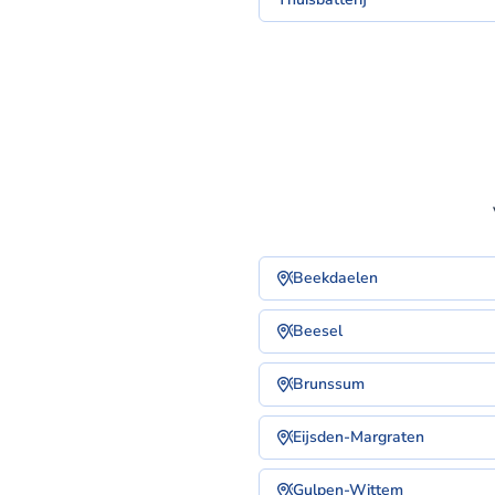
Beekdaelen
Beesel
Brunssum
Eijsden-Margraten
Gulpen-Wittem