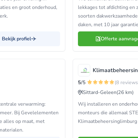
aties en groot onderhoud,
lekkages tot afdichting en
erk.
soorten dakwerkzaamheden 
daken, met 10 jaar garantie
Bekijk profiel
Offerte aanvrag
Klimaatbeheersi
5
/5
(8 reviews
Sittard-Geleen
(26 km)
centrale verwarming:
Wij installeren en onderh
l meer. Bij Gevelelementen
monteurs die allemaal STEK-
e alles op maat, met
Klimaatbeheersinglimburg k
materialen.