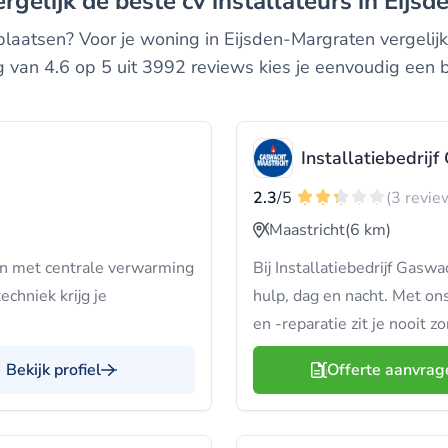
ergelijk de beste cv installateurs in Eij
aatsen? Voor je woning in Eijsden-Margraten vergelijk 
van 4.6 op 5 uit 3992 reviews kies je eenvoudig een b
Installatiebedrij
2.3
/5
(3 revie
Maastricht
(6 km)
en met centrale verwarming
Bij Installatiebedrijf Gasw
chniek krijg je
hulp, dag en nacht. Met o
en -reparatie zit je nooit 
Bekijk profiel
Offerte aanvrag