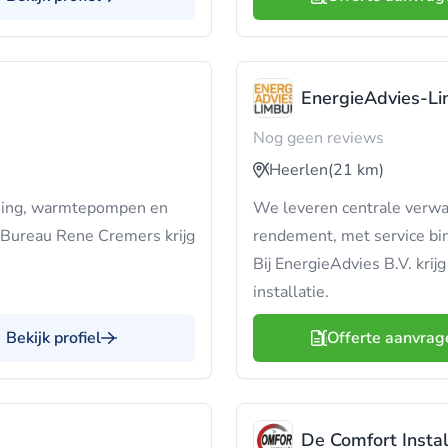
EnergieAdvies-L
Nog geen reviews
Heerlen
(21 km)
rming, warmtepompen en
We leveren centrale verwa
h Bureau Rene Cremers krijg
rendement, met service bi
Bij EnergieAdvies B.V. krijg
installatie.
Bekijk profiel
Offerte aanvrag
De Comfort Instal