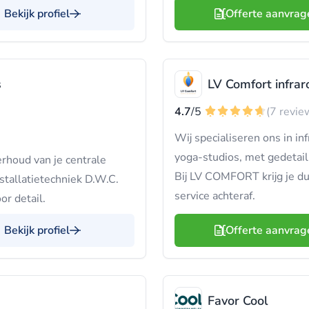
Bekijk profiel
Offerte aanvrag
s
LV Comfort infra
4.7
/5
(7 revie
Wij specialiseren ons in i
yoga-studios, met gedetail
rhoud van je centrale
Bij LV COMFORT krijg je du
stallatietechniek D.W.C.
service achteraf.
r detail.
Bekijk profiel
Offerte aanvrag
Favor Cool