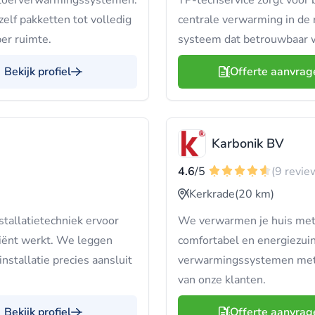
vloerverwarmingssystemen.
TP-techservice zorgt voor 
zelf pakketten tot volledig
centrale verwarming in de
per ruimte.
systeem dat betrouwbaar w
Bekijk profiel
Offerte aanvrag
Karbonik BV
4.6
/5
(9 revie
Kerkrade
(20 km)
stallatietechniek ervoor
We verwarmen je huis met i
ciënt werkt. We leggen
comfortabel en energiezuini
 installatie precies aansluit
verwarmingssystemen met 1
van onze klanten.
Bekijk profiel
Offerte aanvrag