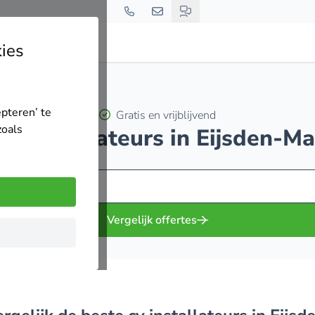
ies
en
epteren’ te
Gratis en vrijblijvend
zoals
 cv installateurs in Eijsden-M
Vergelijk offertes