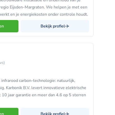
betrouwbare installatie en onderhoud van je
 regio Eijsden-Margraten. We helpen je met een
erkt en je energiekosten onder controle houdt.
en
Bekijk profiel
ws)
nfrarood carbon-technologie: natuurlijk,
g. Karbonik B.V. levert innovatieve elektrische
0 jaar garantie en meer dan 4.6 op 5 sterren
en
Bekijk profiel