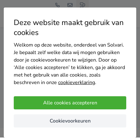
Deze website maakt gebruik van
cookies
Home
Centrale verwarming
Limburg
Gulpen-Wittem
Welkom op deze website, onderdeel van Solvari.
Gratis en vrijblijvend
Je bepaalt zelf welke data wij mogen gebruiken
Top 20 cv installateurs
door je cookievoorkeuren te wijzigen. Door op
‘Alle cookies accepteren’ te klikken, ga je akkoord
in Gulpen-Wittem
met het gebruik van alle cookies, zoals
beschreven in onze
cookieverklaring
.
Alle cookies accepteren
Vergelijk offertes
Cookievoorkeuren