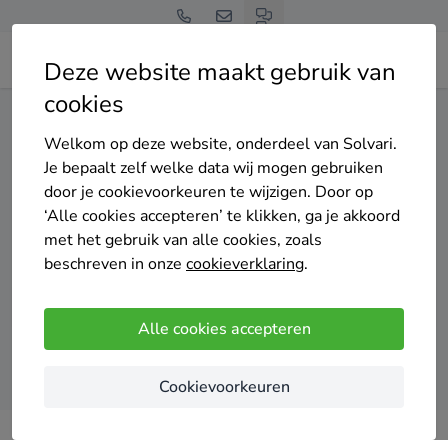
Deze website maakt gebruik van
cookies
Home
Centrale verwarming
Noord-Brabant
Veldhoven
Welkom op deze website, onderdeel van Solvari.
Gratis en vrijblijvend
Je bepaalt zelf welke data wij mogen gebruiken
Top 20 cv installateurs
door je cookievoorkeuren te wijzigen. Door op
‘Alle cookies accepteren’ te klikken, ga je akkoord
in Veldhoven
met het gebruik van alle cookies, zoals
beschreven in onze
cookieverklaring
.
Alle cookies accepteren
Vergelijk offertes
Cookievoorkeuren