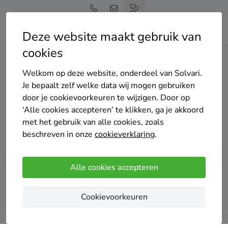
Deze website maakt gebruik van
cookies
Home
Centrale verwarming
Noord-Holland
Hilversum
Welkom op deze website, onderdeel van Solvari.
Gratis en vrijblijvend
Je bepaalt zelf welke data wij mogen gebruiken
Top 20 cv installateurs
door je cookievoorkeuren te wijzigen. Door op
‘Alle cookies accepteren’ te klikken, ga je akkoord
in Hilversum
met het gebruik van alle cookies, zoals
beschreven in onze
cookieverklaring
.
Alle cookies accepteren
Vergelijk offertes
Cookievoorkeuren