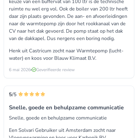
keuze van een buffervat van 100 ltr is de technische
ruimte nu wel erg vol. Ook de boiler van 200 ltr heeft
daar zijn plaats gevonden. De aan- en afvoerleidingen
naar de warmtepomp zijn door het rookkanaal van de
CV naar het dak gevoerd. De pomp staat op het dak
van de dakkapel. Dus nergens een boring nodig.
Henk uit Castricum zocht naar Warmtepomp (lucht-
water) en koos voor
Blauw Klimaat B.V.
6 mai 2026
Geverifieerde review
5
/5
Snelle, goede en behulpzame communicatie
Snelle, goede en behulpzame communicatie
Een Solvari Gebruiker uit Amsterdam zocht naar
Vloerverwarming en koos voor
Karbonik BV