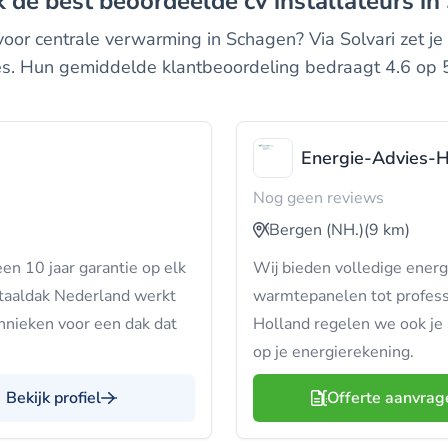
jk de best beoordeelde cv installateurs i
or centrale verwarming in Schagen? Via Solvari zet je 6
ties. Hun gemiddelde klantbeoordeling bedraagt 4.6 op
Energie-Advies-H
Nog geen reviews
Bergen (NH.)
(9 km)
een 10 jaar garantie op elk
Wij bieden volledige ener
otaaldak Nederland werkt
warmtepanelen tot professio
hnieken voor een dak dat
Holland regelen we ook je 
op je energierekening.
Bekijk profiel
Offerte aanvrag