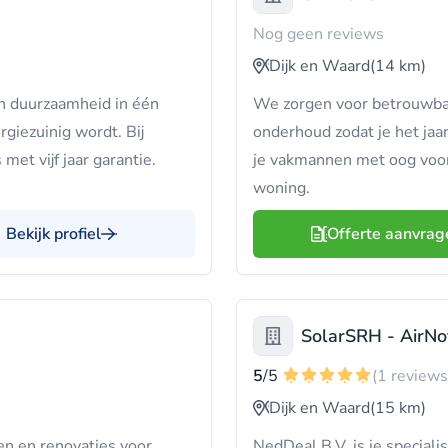
Nog geen reviews
Dijk en Waard
(14 km)
en duurzaamheid in één
We zorgen voor betrouwbar
ergiezuinig wordt. Bij
onderhoud zodat je het jaa
met vijf jaar garantie.
je vakmannen met oog voor 
woning.
Bekijk profiel
Offerte aanvrag
SolarSRH - AirNo
5
/5
(1 reviews
Dijk en Waard
(15 km)
en en renovaties voor
NedDeal B.V. is je specia