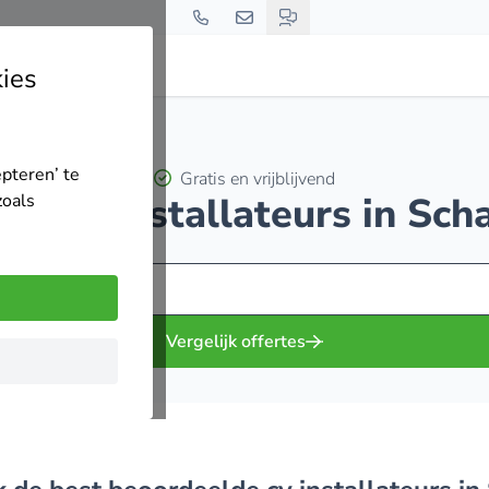
ies
epteren’ te
Gratis en vrijblijvend
p 20 cv installateurs in Sc
zoals
Vergelijk offertes