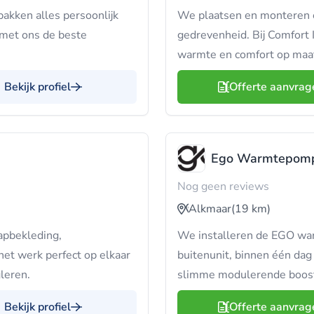
kken alles persoonlijk
We plaatsen en monteren e
 met ons de beste
gedrevenheid. Bij Comfort I
warmte en comfort op maa
Bekijk profiel
Offerte aanvrag
Ego Warmtepomp
Nog geen reviews
Alkmaar
(19 km)
apbekleding,
We installeren de EGO wa
et werk perfect op elkaar
buitenunit, binnen één dag
gleren.
slimme modulerende booster
Bekijk profiel
Offerte aanvrag