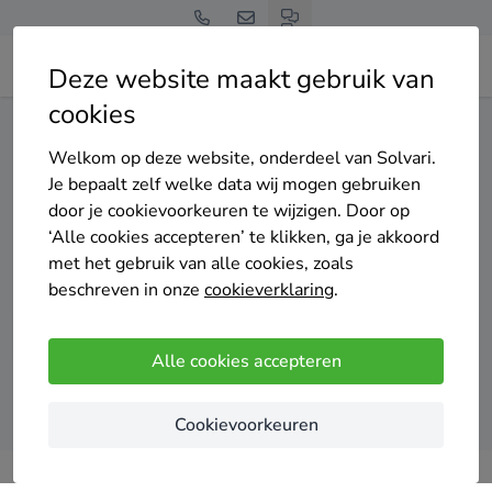
Deze website maakt gebruik van
cookies
Home
Centrale verwarming
Noord-Holland
Texel
Welkom op deze website, onderdeel van Solvari.
Gratis en vrijblijvend
Je bepaalt zelf welke data wij mogen gebruiken
Top 20 cv installateurs
door je cookievoorkeuren te wijzigen. Door op
‘Alle cookies accepteren’ te klikken, ga je akkoord
in Texel
met het gebruik van alle cookies, zoals
beschreven in onze
cookieverklaring
.
Alle cookies accepteren
Vergelijk offertes
Cookievoorkeuren