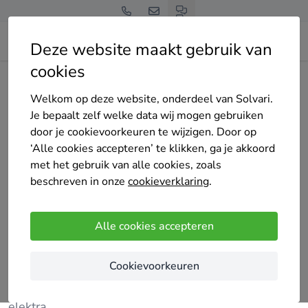
Deze website maakt gebruik van
cookies
Home
Cv-ketel
Gelderland
Harderwijk
KL-US Montage Afbouw
Welkom op deze website, onderdeel van Solvari.
Je bepaalt zelf welke data wij mogen gebruiken
door je cookievoorkeuren te wijzigen. Door op
‘Alle cookies accepteren’ te klikken, ga je akkoord
met het gebruik van alle cookies, zoals
beschreven in onze
cookieverklaring
.
KL-US Montage Afbouw
Nog geen reviews
Alle cookies accepteren
Harderwijk
Cookievoorkeuren
Bij KL-US draait alles om passie en precisie.
Sloopwerkzaamheden, badkamer renovaties &
elektra..