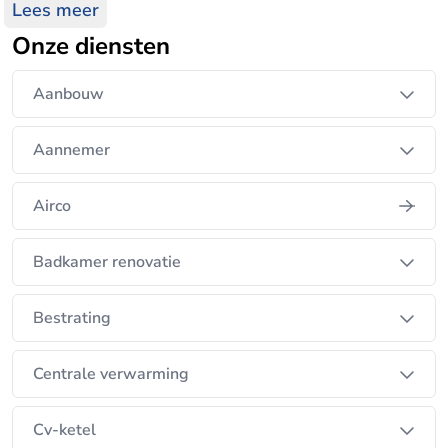
worden, of een project waarvoor je een
Lees meer
betrouwbare vakman zoekt? Neem dan gerust cont
Onze diensten
Aanbouw
Aannemer
Airco
Badkamer renovatie
Bestrating
Centrale verwarming
Cv-ketel