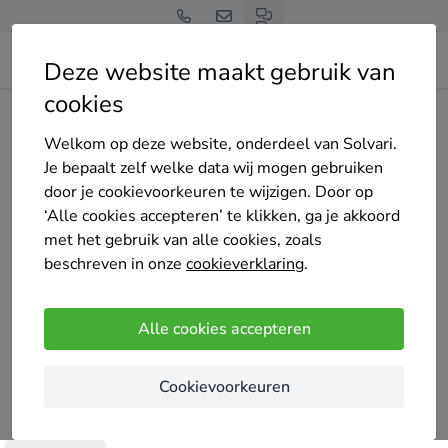
Deze website maakt gebruik van
cookies
Home
Cv-ketel
Noord-Holland
Alkmaar
AKloodgieter
Welkom op deze website, onderdeel van Solvari.
Je bepaalt zelf welke data wij mogen gebruiken
door je cookievoorkeuren te wijzigen. Door op
‘Alle cookies accepteren’ te klikken, ga je akkoord
met het gebruik van alle cookies, zoals
AKloodgieter
beschreven in onze
cookieverklaring
.
Nog geen reviews
Alkmaar
Alle cookies accepteren
Hallo, ik ben Ali Karimi,een ervaren loodgieter en
Cookievoorkeuren
allround klusjesman
Heb je een probleem dat snel opgelost moet