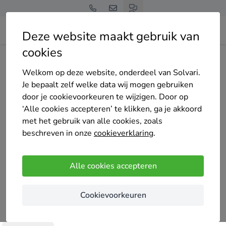
Deze website maakt gebruik van
cookies
Home
Cv-ketel
Noord-Holland
Amsterdam
MB Klimaat
Welkom op deze website, onderdeel van Solvari.
Je bepaalt zelf welke data wij mogen gebruiken
door je cookievoorkeuren te wijzigen. Door op
‘Alle cookies accepteren’ te klikken, ga je akkoord
met het gebruik van alle cookies, zoals
MB Klimaat
beschreven in onze
cookieverklaring
.
4.3
/5
(1 reviews)
Amsterdam
Alle cookies accepteren
MB Klimaattechniek is de installateur voor
Cookievoorkeuren
doeltreffend een energiezuinige klimaatsystemen
zoals airconditioning, zonnepanelen,