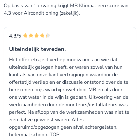
Het leveren van kwalitatief hoogwaardige
Op basis van 1 ervaring krijgt MB Klimaat een score van
dienstverlening is onze verantwoordelijkheid. Alle
4.3 voor Airconditioning (zakelijk).
betrokken medewerkers, monteurs geven bij de
uitvoering van hun werkzaamheden invulling aan
het kwaliteitsbeleid.
4.3
/5
Uiteindelijk tevreden.
Heeft u interesse in onze diensten? Wij maken
Het offertetraject verliep moeizaam, aan wie dat
graag een afspraak.
uiteindelijk gelegen heeft, er waren zowel van hun
kant als van onze kant vertragingen waardoor de
offertetijd verliep en er discussie ontstond over de te
berekenen prijs waarbij zowel door MB en als door
ons wat water in de wijn is gedaan. Uitvoering van de
werkzaamheden door de monteurs/installateurs was
perfect. Na afloop van de werkzaamheden was niet te
zien dat ze geweest waren. Alles
opgeruimd/opgezogen geen afval achtergelaten,
helemaal schoon. TOP