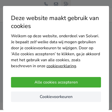
Deze website maakt gebruik van
cookies
Home
Isolatie
Noord-Brabant
Someren
Welkom op deze website, onderdeel van Solvari.
Gratis en vrijblijvend
Je bepaalt zelf welke data wij mogen gebruiken
Top 20 isolatie
door je cookievoorkeuren te wijzigen. Door op
‘Alle cookies accepteren’ te klikken, ga je akkoord
specialisten in Someren
met het gebruik van alle cookies, zoals
beschreven in onze
cookieverklaring
.
Alle cookies accepteren
Vergelijk offertes
Cookievoorkeuren