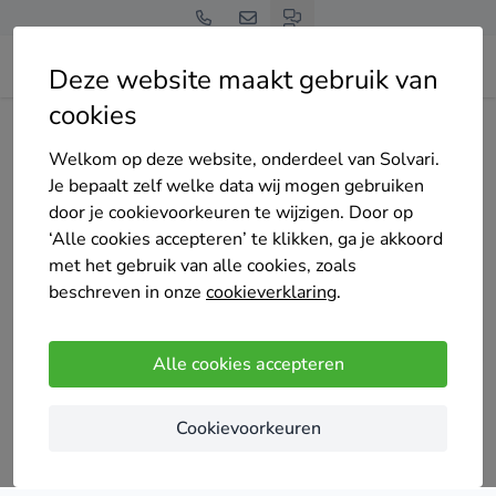
Deze website maakt gebruik van
cookies
Home
Kozijnen
Groningen
Welkom op deze website, onderdeel van Solvari.
Tot 4 offertes op maat
Je bepaalt zelf welke data wij mogen gebruiken
kozijnen monteurs in
door je cookievoorkeuren te wijzigen. Door op
‘Alle cookies accepteren’ te klikken, ga je akkoord
Groningen
met het gebruik van alle cookies, zoals
beschreven in onze
cookieverklaring
.
Alle cookies accepteren
Vergelijk offertes
Cookievoorkeuren