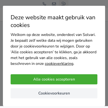
Deze website maakt gebruik van
cookies
Home
Laadpaal
Noord-Holland
Aalsmeer
Welkom op deze website, onderdeel van Solvari.
Gratis en vrijblijvend
Je bepaalt zelf welke data wij mogen gebruiken
Top 20 laadpaal
door je cookievoorkeuren te wijzigen. Door op
‘Alle cookies accepteren’ te klikken, ga je akkoord
installateurs in
met het gebruik van alle cookies, zoals
beschreven in onze
cookieverklaring
.
Aalsmeer
Alle cookies accepteren
Cookievoorkeuren
Vergelijk offertes