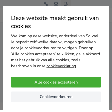
Deze website maakt gebruik van
cookies
Home
Laadpaal
Noord-Holland
Schagen
Welkom op deze website, onderdeel van Solvari.
Gratis en vrijblijvend
Je bepaalt zelf welke data wij mogen gebruiken
Top 20 laadpaal
door je cookievoorkeuren te wijzigen. Door op
‘Alle cookies accepteren’ te klikken, ga je akkoord
installateurs in Schagen
met het gebruik van alle cookies, zoals
beschreven in onze
cookieverklaring
.
Alle cookies accepteren
Vergelijk offertes
Cookievoorkeuren