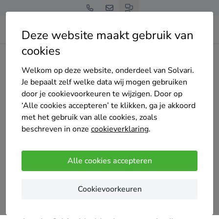
Deze website maakt gebruik van
cookies
Home
Schuifpui
Flevoland
Almere
Future Kunststof Kozijnen
Welkom op deze website, onderdeel van Solvari.
Je bepaalt zelf welke data wij mogen gebruiken
door je cookievoorkeuren te wijzigen. Door op
‘Alle cookies accepteren’ te klikken, ga je akkoord
met het gebruik van alle cookies, zoals
Future Kunststof Kozijnen
beschreven in onze
cookieverklaring
.
4 keer gekozen
5
/5
(8 reviews)
Alle cookies accepteren
Almere
Cookievoorkeuren
Wie wilt er nou niet veilig en comfortabel wonen,
energie besparen en zoveel mogelijk vrije tijd