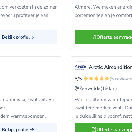
at om verkoelen in de zomer
Almere. We maken energie-o
covooru profiteer je van
portemonnee en je comfort
Bekijk profiel
Offerte aanvrag
Arctic Airconditio
5
/5
(5 reviews
Zeewolde
(19 km)
mpromis bij kwaliteit. Bij
We installeren warmtepom
oor
kwaliteitsmerken zoals Daik
 bodem warmtepompen.
je duidelijkheid vooraf, net
Bekijk profiel
Offerte aanvrag