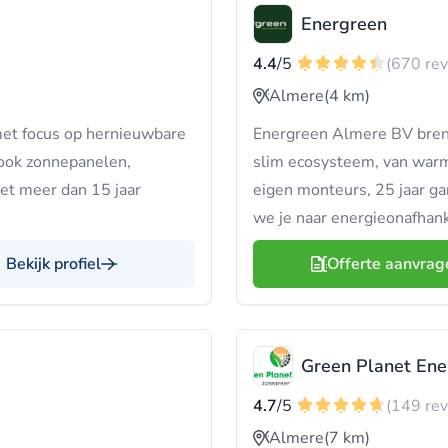
Energreen
4.4
/5
(670 re
Almere
(4 km)
et focus op hernieuwbare
Energreen Almere BV bren
e ook zonnepanelen,
slim ecosysteem, van warm
et meer dan 15 jaar
eigen monteurs, 25 jaar g
we je naar energieonafhank
Bekijk profiel
Offerte aanvrag
Green Planet Ene
4.7
/5
(149 re
Almere
(7 km)