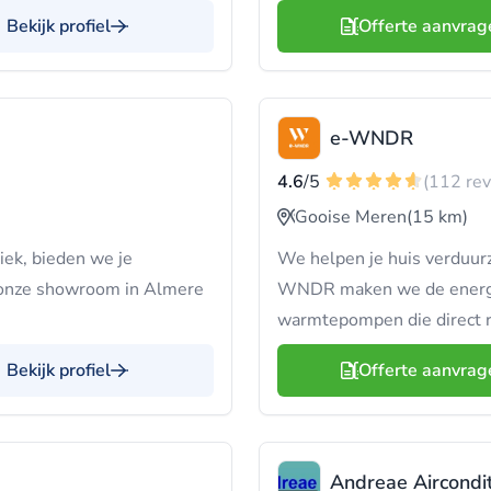
Bekijk profiel
Offerte aanvrag
e-WNDR
4.6
/5
(112 re
Gooise Meren
(15 km)
iek, bieden we je
We helpen je huis verduurz
k onze showroom in Almere
WNDR maken we de energiet
warmtepompen die direct r
Bekijk profiel
Offerte aanvrag
Andreae Aircondi