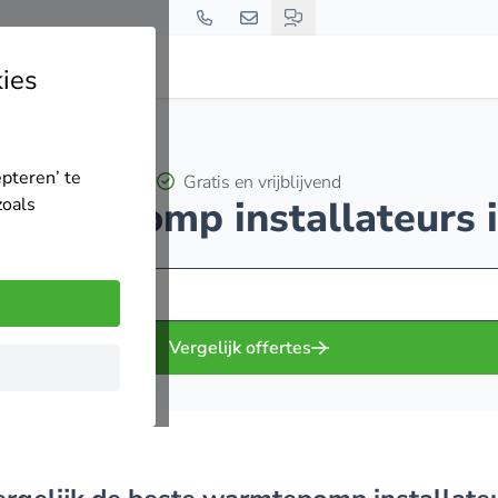
ies
epteren’ te
Gratis en vrijblijvend
warmtepomp installateurs 
zoals
Vergelijk offertes