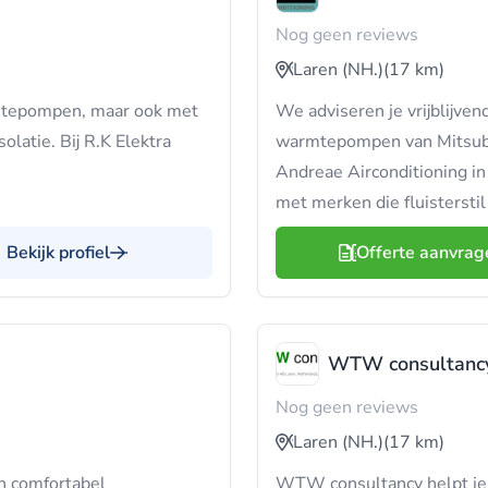
Nog geen reviews
Laren (NH.)
(17 km)
mtepompen, maar ook met
We adviseren je vrijblijven
atie. Bij R.K Elektra
warmtepompen van Mitsubis
Andreae Airconditioning i
met merken die fluistersti
Bekijk profiel
Offerte aanvrag
WTW consultanc
Nog geen reviews
Laren (NH.)
(17 km)
en comfortabel
WTW consultancy helpt je