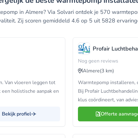
vergelijk de beste warmtepomp installate
pomp in Almere? Via Solvari ontdek je 570 warmtepomp
aliteit. Zij scoren gemiddeld 4.6 op 5 uit 5828 ervaring
Profair Luchtbeh
Nog geen reviews
Almere
(3 km)
. Van vloeren leggen tot
Warmtepomp installeren, 
t een holistische aanpak en
Bij Profair Luchtbehandelin
klus coördineert, van advies
Bekijk profiel
Offerte aanvrag