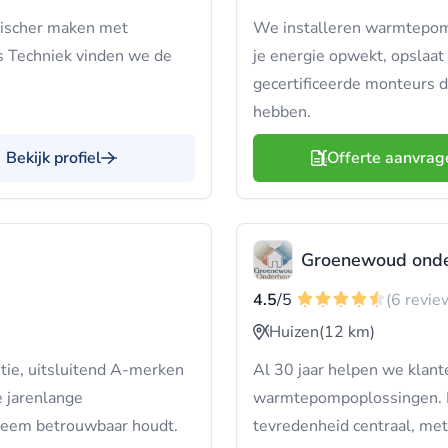
nischer maken met
We installeren warmtepomp
s Techniek vinden we de
je energie opwekt, opslaat
gecertificeerde monteurs d
hebben.
Bekijk profiel
Offerte aanvrag
Groenewoud ond
4.5
/5
(6 revie
Huizen
(12 km)
ie, uitsluitend A-merken
Al 30 jaar helpen we klan
e jarenlange
warmtepompoplossingen. 
steem betrouwbaar houdt.
tevredenheid centraal, met