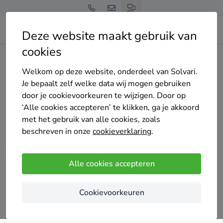
Deze website maakt gebruik van
cookies
Home
Schuifpui
Noord-Brabant
Welkom op deze website, onderdeel van Solvari.
Tot 4 offertes op maat
Je bepaalt zelf welke data wij mogen gebruiken
schuifpui specialisten in
door je cookievoorkeuren te wijzigen. Door op
‘Alle cookies accepteren’ te klikken, ga je akkoord
Noord-Brabant
met het gebruik van alle cookies, zoals
beschreven in onze
cookieverklaring
.
Alle cookies accepteren
Vergelijk offertes
Cookievoorkeuren