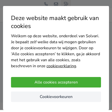
Deze website maakt gebruik van
cookies
Home
Spouwmuurisolatie
Noord-Holland
Purmerend
Welkom op deze website, onderdeel van Solvari.
Gratis en vrijblijvend
Je bepaalt zelf welke data wij mogen gebruiken
Top 20 spouwmuurisolatie
door je cookievoorkeuren te wijzigen. Door op
‘Alle cookies accepteren’ te klikken, ga je akkoord
specialisten in Purmerend
met het gebruik van alle cookies, zoals
beschreven in onze
cookieverklaring
.
Alle cookies accepteren
Vergelijk offertes
Cookievoorkeuren