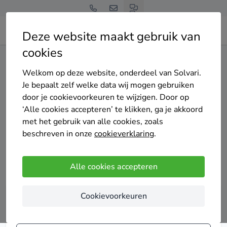
Deze website maakt gebruik van
cookies
Home
Spouwmuurisolatie
Welkom op deze website, onderdeel van Solvari.
Je bepaalt zelf welke data wij mogen gebruiken
Spouwmuurisolatie
door je cookievoorkeuren te wijzigen. Door op
‘Alle cookies accepteren’ te klikken, ga je akkoord
met het gebruik van alle cookies, zoals
Wil jij direct besparen op je energierekening zonder gedoe
beschreven in onze
cookieverklaring
.
of een grote verbouwing? Spouwmuurisolatie is een van
de slimste, snelste en meest budgetvriendelijke manieren
om je woning te verduurzamen.
Alle cookies accepteren
Cookievoorkeuren
Vergelijk tot 4 offertes voor
spouwmuurisolatie