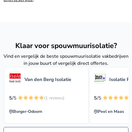
Klaar voor spouwmuurisolatie?
Vind en vergelijk de beste spouwmuurisolatie vakbedrijven
in jouw buurt of vergelijk direct offertes.
Van den Berg Isolatie
Isolatie P
5
/5
5
/5
(1 reviews)
(
Borger-Odoorn
Peel en Maas