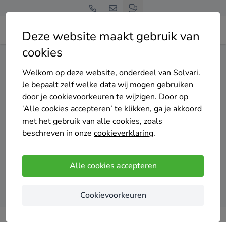
Deze website maakt gebruik van
cookies
Home
Spouwmuurisolatie
Noord-Holland
Heiloo
Welkom op deze website, onderdeel van Solvari.
Gratis en vrijblijvend
Je bepaalt zelf welke data wij mogen gebruiken
Top 20 spouwmuurisolatie
door je cookievoorkeuren te wijzigen. Door op
‘Alle cookies accepteren’ te klikken, ga je akkoord
specialisten in Heiloo
met het gebruik van alle cookies, zoals
beschreven in onze
cookieverklaring
.
Alle cookies accepteren
Vergelijk offertes
Cookievoorkeuren