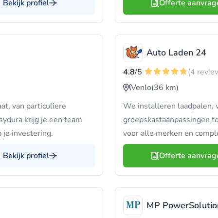
Bekijk profiel
Offerte aanvrag
Auto Laden 24
4.8
/5
(4 revie
Venlo
(36 km)
t, van particuliere
We installeren laadpalen, 
sydura krijg je een team
groepskastaanpassingen tot
 je investering.
voor alle merken en compl
Bekijk profiel
Offerte aanvrag
MP PowerSolutio