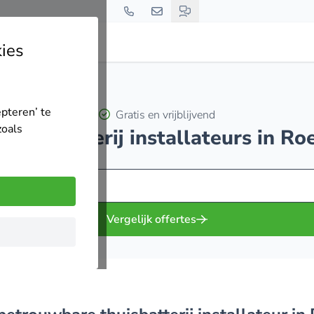
ies
epteren’ te
Gratis en vrijblijvend
zoals
0 thuisbatterij installateurs in R
Vergelijk offertes