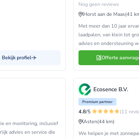
Nog geen reviews
Horst aan de Maas
(41 k
Met meer dan 10 jaar ervari
laadpalen, van klein tot gro
advies en ondersteuning wa
Bekijk profiel
Offerte aanvrag
Ecosence B.V.
Premium partner
4.8
/5
(11 revi
Asten
(44 km)
e en monitoring, inclusief
rlijk advies en service die
We helpen je met zonnepane