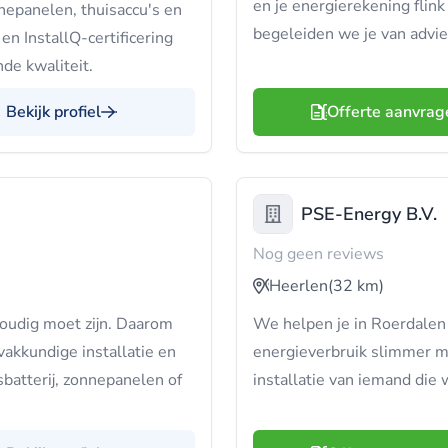
en je energierekening flin
nepanelen, thuisaccu's en
begeleiden we je van advies
n InstallQ-certificering
nde kwaliteit.
Bekijk profiel
Offerte aanvrag
PSE-Energy B.V.
Nog geen reviews
Heerlen
(32 km)
oudig moet zijn. Daarom
We helpen je in Roerdalen 
vakkundige installatie en
energieverbruik slimmer maa
sbatterij, zonnepanelen of
installatie van iemand die 