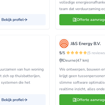
volledige energieonafhanke
team dat verduurzaming ec
Bekijk profiel
Offerte aanvrag
J&S Energy B.V.
5
/5
(5 reviews
Deurne
(47 km)
rduurzamen van hun woning
We ontwerpen, bouwen en i
 zich op thuisbatterijen,
krijgt geen tussenpersonen
e systemen die het
slimme software optimalis
realtime inzicht, alles ond
Bekijk profiel
Offerte aanvrag