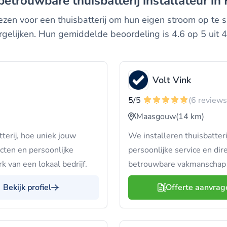
 betrouwbare thuisbatterij installateur i
en voor een thuisbatterij om hun eigen stroom op te sl
ergelijken. Hun gemiddelde beoordeling is 4.6 op 5 uit 
Volt Vink
5
/5
(6 reviews
Maasgouw
(14 km)
terij, hoe uniek jouw
We installeren thuisbatter
ecten en persoonlijke
persoonlijke service en dire
 van een lokaal bedrijf.
betrouwbare vakmanschap e
Bekijk profiel
Offerte aanvrag