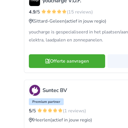
youcharge V.O.F.
4.9
/5
(15 reviews)
Sittard-Geleen
(actief in jouw regio)
youcharge is gespecialiseerd in het plaatsen/aan
elektra, laadpalen en zonnepanelen.
Offerte aanvragen
Suntec BV
Premium partner
5
/5
(1 reviews)
Heerlen
(actief in jouw regio)