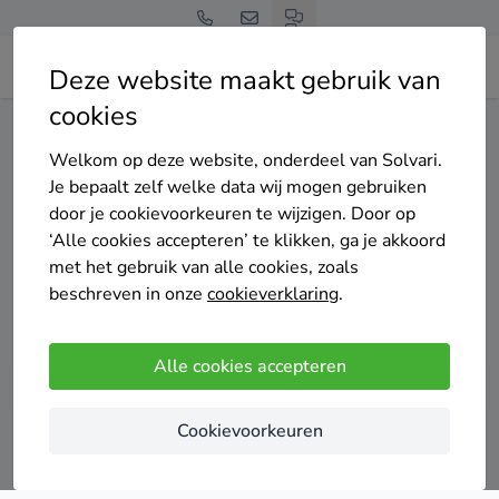
Deze website maakt gebruik van
cookies
Home
Thuisbatterij
Limburg
Gulpen-Wittem
Welkom op deze website, onderdeel van Solvari.
Gratis en vrijblijvend
Je bepaalt zelf welke data wij mogen gebruiken
Top 20 thuisbatterij
door je cookievoorkeuren te wijzigen. Door op
‘Alle cookies accepteren’ te klikken, ga je akkoord
installateurs in Gulpen-
met het gebruik van alle cookies, zoals
beschreven in onze
cookieverklaring
.
Wittem
Alle cookies accepteren
Cookievoorkeuren
Vergelijk offertes