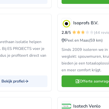
Isoprofs B.V.
2.8
/5
(44 revi
Peel en Maas
(59 km)
urethaan isolatie helpen
n. Bij ES PROJECTS voer je
Sinds 2009 isoleren we in
us je profiteert direct van
weglekt: spouwmuren, krui
bieden je een totaaloploss
en meer comfort krijgt.
Bekijk profiel
Offerte aanvrag
Isotech Venlo