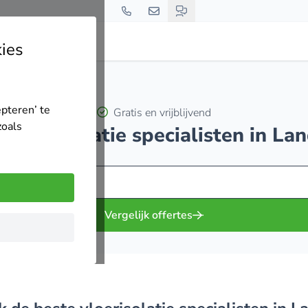
ies
epteren’ te
Gratis en vrijblijvend
zoals
0 vloerisolatie specialisten in La
Vergelijk offertes