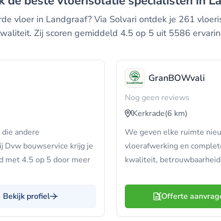
ijk de beste vloerisolatie specialisten in 
vloer in Landgraaf? Via Solvari ontdek je 261 vloeriso
waliteit. Zij scoren gemiddeld 4.5 op 5 uit 5586 ervari
GranBOWvali
Nog geen reviews
Kerkrade
(6 km)
 die andere
We geven elke ruimte nieu
j Dvw bouwservice krijg je
vloerafwerking en complet
d met 4.5 op 5 door meer
kwaliteit, betrouwbaarheid
Bekijk profiel
Offerte aanvrag