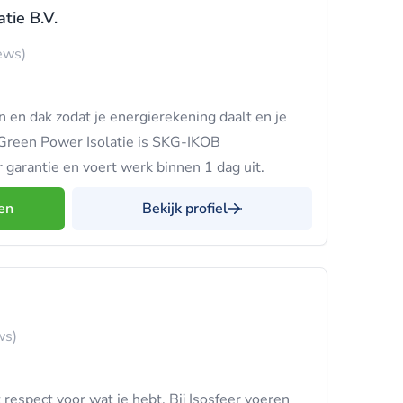
tie B.V.
ews)
n en dak zodat je energierekening daalt en je
 Green Power Isolatie is SKG-IKOB
ar garantie en voert werk binnen 1 dag uit.
en
Bekijk profiel
ws)
respect voor wat je hebt. Bij Isosfeer voeren