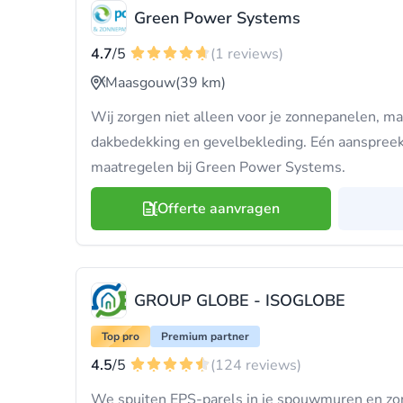
Green Power Systems
4.7
/5
(1 reviews)
Maasgouw
(39 km)
Wij zorgen niet alleen voor je zonnepanelen, maa
dakbedekking en gevelbekleding. Eén aanspreek
maatregelen bij Green Power Systems.
Offerte aanvragen
GROUP GLOBE - ISOGLOBE
Top pro
Premium partner
4.5
/5
(124 reviews)
We spuiten EPS-parels in je spouwmuren en zor