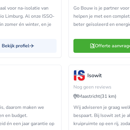
al voor na-isolatie van
Go Bouw is je partner voor
io Limburg. Al onze ISSO-
helpen je met een complete 
n zomer én winter, en je
beter geïsoleerd en energi
Bekijk profiel
Offerte aanvrag
Isowit
Nog geen reviews
Maastricht
(31 km)
s is, daarom maken we
Wij adviseren je graag wel
en en budget.
bespaart. Bij Isowit zet je
id én een jaar garantie op
kruipruimte op een rij, zoda