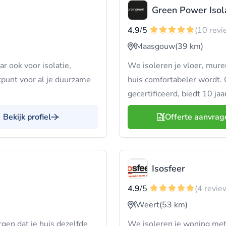
Green Power Isola
4.9
/5
(10 revi
Maasgouw
(39 km)
r ook voor isolatie,
We isoleren je vloer, mure
punt voor al je duurzame
huis comfortabeler wordt.
gecertificeerd, biedt 10 ja
Bekijk profiel
Offerte aanvrag
Isosfeer
4.9
/5
(4 revie
Weert
(53 km)
gen dat je huis dezelfde
We isoleren je woning met 