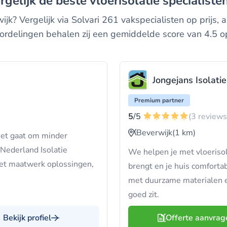
rgelijk de beste vloerisolatie specialiste
wijk? Vergelijk via Solvari 261 vakspecialisten op prij
ordelingen behalen zij een gemiddelde score van 4.5 op
Jongejans Isolatie
Premium partner
5
/5
(3 reviews
Beverwijk
(1 km)
het gaat om minder
 Nederland Isolatie
We helpen je met vloerisol
et maatwerk oplossingen,
brengt en je huis comforta
met duurzame materialen en
goed zit.
Bekijk profiel
Offerte aanvrag