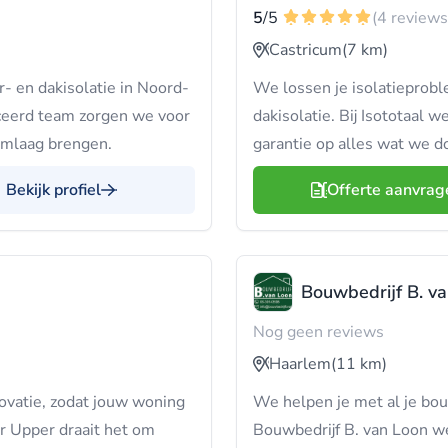
5
/5
(4 reviews
Castricum
(7 km)
- en dakisolatie in Noord-
We lossen je isolatieprobl
iceerd team zorgen we voor
dakisolatie. Bij Isototaal 
omlaag brengen.
garantie op alles wat we d
Bekijk profiel
Offerte aanvrag
Bouwbedrijf B. v
Nog geen reviews
Haarlem
(11 km)
vatie, zodat jouw woning
We helpen je met al je bouw
er Upper draait het om
Bouwbedrijf B. van Loon we