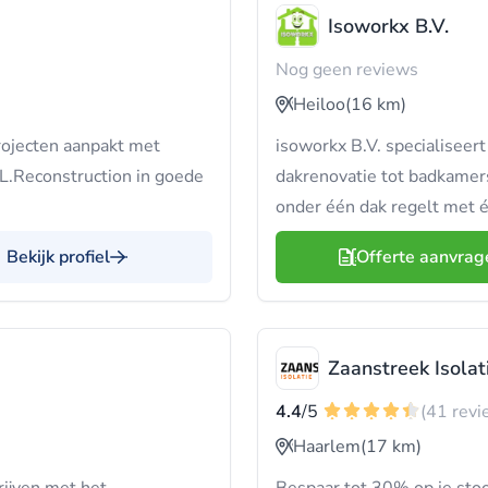
Isoworkx B.V.
Nog geen reviews
Heiloo
(16 km)
rojecten aanpakt met
isoworkx B.V. specialiseert
 K.L.Reconstruction in goede
dakrenovatie tot badkamers
onder één dak regelt met 
Bekijk profiel
Offerte aanvrag
Zaanstreek Isolat
4.4
/5
(41 revi
Haarlem
(17 km)