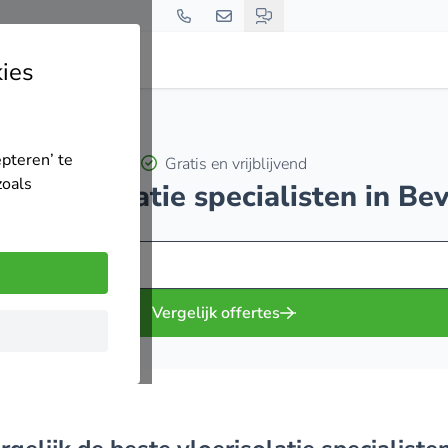
ies
epteren’ te
Gratis en vrijblijvend
zoals
0 vloerisolatie specialisten in Be
Vergelijk offertes