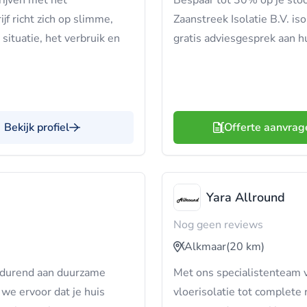
rijven met het
Bespaar tot 30% op je stoo
f richt zich op slimme,
Zaanstreek Isolatie B.V. is
situatie, het verbruik en
gratis adviesgesprek aan hu
Bekijk profiel
Offerte aanvrag
Yara Allround
Nog geen reviews
Alkmaar
(20 km)
tdurend aan duurzame
Met ons specialistenteam 
we ervoor dat je huis
vloerisolatie tot complete r