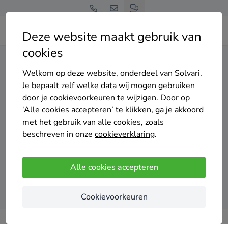
Deze website maakt gebruik van
cookies
Home
Warmtepomp
Noord-Holland
Beverwijk
Welkom op deze website, onderdeel van Solvari.
Gratis en vrijblijvend
Je bepaalt zelf welke data wij mogen gebruiken
Top 20 warmtepomp
door je cookievoorkeuren te wijzigen. Door op
‘Alle cookies accepteren’ te klikken, ga je akkoord
installateurs in Beverwijk
met het gebruik van alle cookies, zoals
beschreven in onze
cookieverklaring
.
Alle cookies accepteren
Vergelijk offertes
Cookievoorkeuren