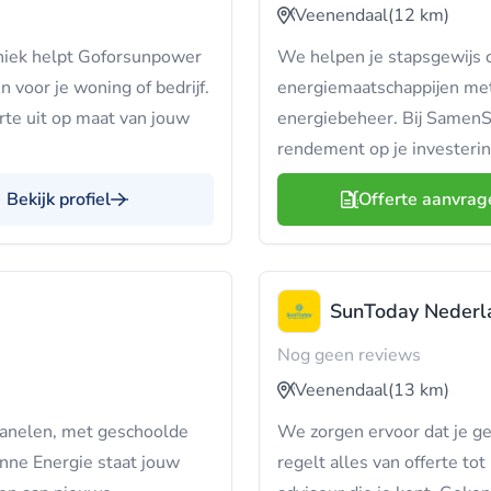
Veenendaal
(12 km)
hniek helpt Goforsunpower
We helpen je stapsgewijs 
voor je woning of bedrijf.
energiemaatschappijen met
erte uit op maat van jouw
energiebeheer. Bij SamenSt
rendement op je investerin
Bekijk profiel
Offerte aanvrag
SunToday Nederl
Nog geen reviews
Veenendaal
(13 km)
panelen, met geschoolde
We zorgen ervoor dat je g
Zonne Energie staat jouw
regelt alles van offerte tot