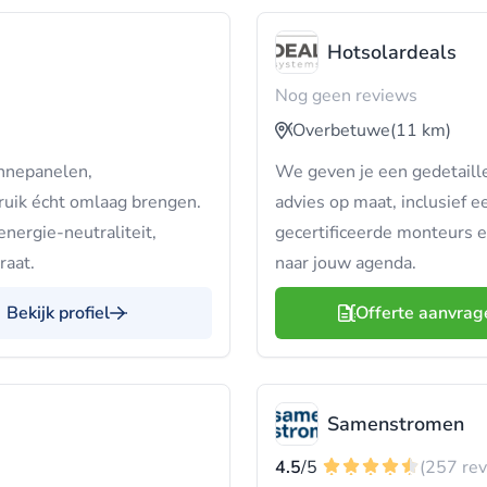
Hotsolardeals
Nog geen reviews
Overbetuwe
(11 km)
onnepanelen,
We geven je een gedetaill
uik écht omlaag brengen.
advies op maat, inclusief e
nergie-neutraliteit,
gecertificeerde monteurs e
raat.
naar jouw agenda.
Bekijk profiel
Offerte aanvrag
Samenstromen
4.5
/5
(257 re