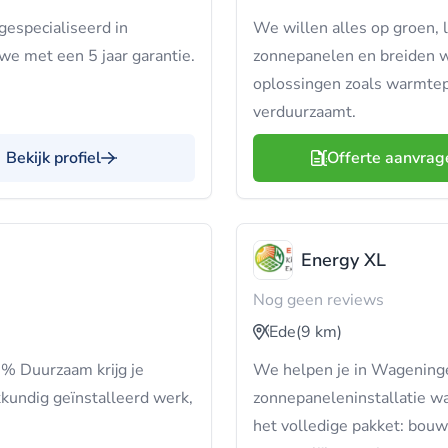
gespecialiseerd in
We willen alles op groen, l
we met een 5 jaar garantie.
zonnepanelen en breiden 
oplossingen zoals warmtepo
verduurzaamt.
Bekijk profiel
Offerte aanvrag
Energy XL
Nog geen reviews
Ede
(9 km)
0% Duurzaam krijg je
We helpen je in Wagening
kkundig geïnstalleerd werk,
zonnepaneleninstallatie waar
het volledige pakket: bouw