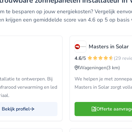
etrouwbare zonnepanelen installateur i
 te besparen op jouw energiekosten? Vergelijk eenvou
en krijgen een gemiddelde score van 4.6 op 5 op basis
Masters in Solar
4.6
/5
(29 revi
Wageningen
(3 km)
allatie te ontwerpen. Bij
We helpen je met zonnep
infrarood verwarming en led
Masters in Solar zorgt volle
iaal.
Bekijk profiel
Offerte aanvrag