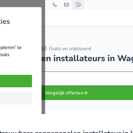
ies
epteren’ te
Gratis en vrijblijvend
zoals
zonnepanelen installateurs in W
Vergelijk offertes