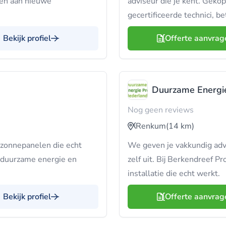
sen aan nieuwe
adviseur die je kent. Gekop
gecertificeerde technici, b
Bekijk profiel
Offerte aanvrag
Duurzame Energi
Nog geen reviews
Renkum
(14 km)
zonnepanelen die echt
We geven je vakkundig advie
r duurzame energie en
zelf uit. Bij Berkendreef P
installatie die echt werkt.
Bekijk profiel
Offerte aanvrag