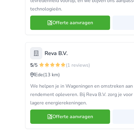
tevredenheid voorop, en we blijven ons aanpas
technologieën.
Offerte aanvragen
Reva B.V.
5
/5
(1 reviews)
Ede
(13 km)
We helpen je in Wageningen en omstreken aan 
rendement opleveren. Bij Reva B.V. zorg je voo
lagere energierekeningen.
Offerte aanvragen