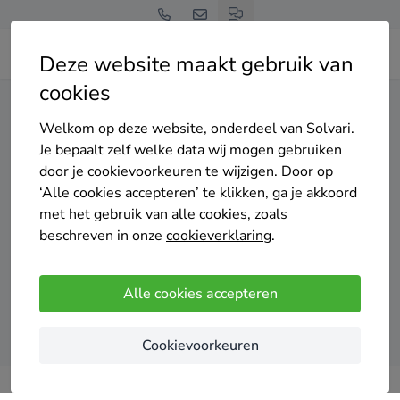
Deze website maakt gebruik van
cookies
Home
Zonnepanelen
Limburg
Venlo
Welkom op deze website, onderdeel van Solvari.
Gratis en vrijblijvend
Je bepaalt zelf welke data wij mogen gebruiken
Top 20 zonnepanelen
door je cookievoorkeuren te wijzigen. Door op
‘Alle cookies accepteren’ te klikken, ga je akkoord
installateurs in Venlo
met het gebruik van alle cookies, zoals
beschreven in onze
cookieverklaring
.
Alle cookies accepteren
Vergelijk offertes
Cookievoorkeuren