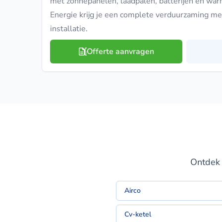
met zonnepanelen, laadpalen, batterijen en wa
Energie krijg je een complete verduurzaming met
installatie.
Offerte aanvragen
Ontdek 
Airco
Cv-ketel