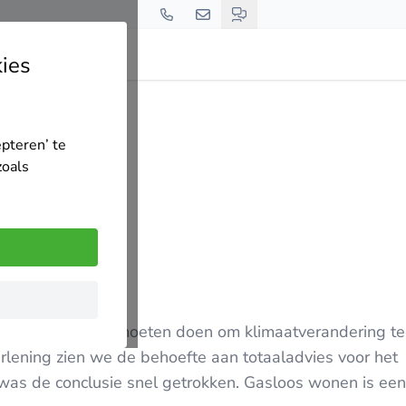
ies
peco
epteren’ te
zoals
ging dat we iets moeten doen om klimaatverandering t
verlening zien we de behoefte aan totaaladvies voor het
as de conclusie snel getrokken. Gasloos wonen is een 