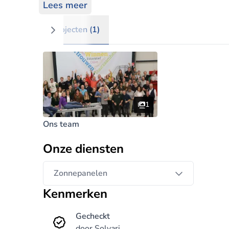
Opeco bied totale oplossing aan.
Lees meer
Projecten (1)
1
Ons team
Onze diensten
Zonnepanelen
Kenmerken
Gecheckt
door Solvari