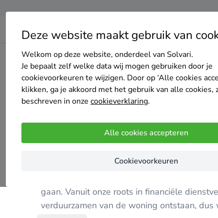
Deze website maakt gebruik van cook
Welkom op deze website, onderdeel van Solvari.
Home
Zonnepanelen
Noord-Holland
Amsterdam
O
Je bepaalt zelf welke data wij mogen gebruiken door je
cookievoorkeuren te wijzigen. Door op ‘Alle cookies acc
klikken, ga je akkoord met het gebruik van alle cookies, 
beschreven in onze
cookieverklaring
.
Opeco
Alle cookies accepteren
Nog geen reviews
Amsterdam
Cookievoorkeuren
Opeco is in 2017 ontstaan vanuit de overtui
gaan. Vanuit onze roots in financiële dienst
verduurzamen van de woning ontstaan, dus w