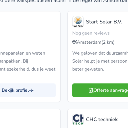
Andere vakspecialisten actief in de regio van Amsterda
Start Solar B.V.
Nog geen reviews
Amsterdam
(2 km)
zonnepanelen en weten
We geloven dat duurzaamhei
 aanpakken. Bij
Solar helpt je met persoon
antiezekerheid, dus je weet
beter geweten.
Bekijk profiel
Offerte aanvrag
CHC techniek